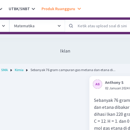
UTBK/SNBT
Produk Ruangguru
Iklan
SMA
Kimia
Sebanyak 76 gram campuran gas metana dan etana di...
Anthony S
02 Januari 2024 
Sebanyak 76 gra
dan etana dibaka
dihasi lkan 220 gr
C = 12. H = 1. dan 0
mol gas etana di