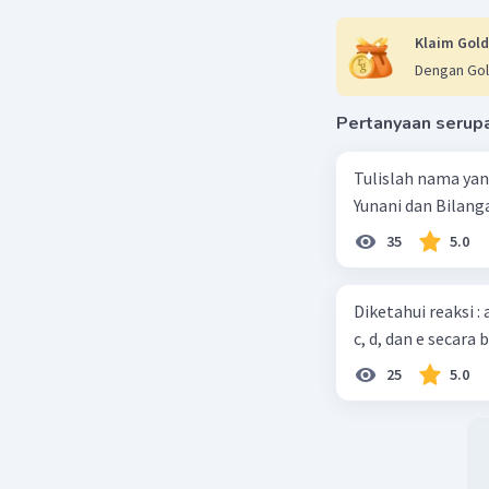
g/mol = 1
Klaim Gold
Akhirnya,
Dengan Gol
fraksi mo
+ 1 mol) =
Pertanyaan serup
Kesimpul
Tulislah nama ya
Jadi, fra
Yunani dan Bilanga
Semoga p
35
5.0
Beri R
Diketahui reaksi :
c, d, dan e secara 
25
5.0