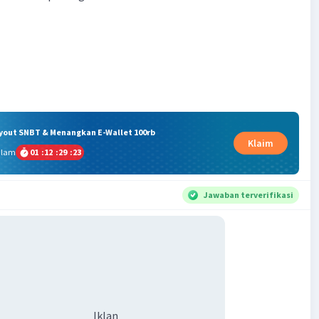
ryout SNBT & Menangkan E-Wallet 100rb
Klaim
alam
01
:
12
:
29
:
23
Jawaban terverifikasi
Iklan