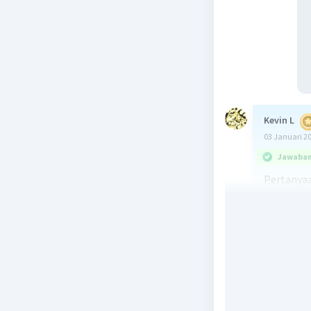
Kevin L
03 Januari 2
Jawaban 
Pertanyaa
dalam kim
mol gas e
sempurna
Penjelasa
Pertama, 
sempurna