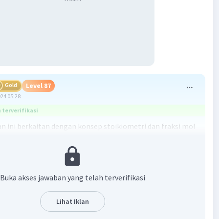
Gold
Level 87
024 05:28
terverifikasi
n ini berkaitan dengan konsep stoikiometri dan fraksi mol
ia. Dalam hal ini, kita diminta untuk menentukan fraksi
tana dalam campuran gas metana dan etana yang dibakar
 sehingga menghasilkan 220 gram gas CO2.
Buka akses jawaban yang telah terverifikasi
n:
kita perlu mengetahui bahwa reaksi pembakaran
Lihat Iklan
 metana (CH4) dan etana (C2H6) menghasilkan gas karbon