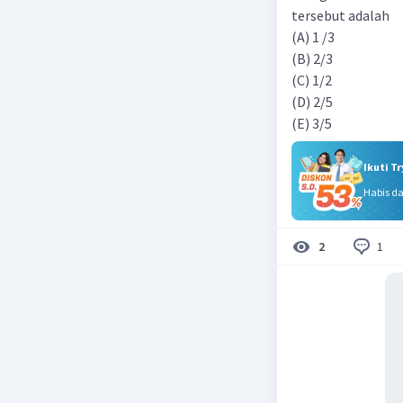
tersebut adalah
(A) 1 /3
(B) 2/3
(C) 1/2
(D) 2/5
(E) 3/5
Ikuti T
Habis d
1
2