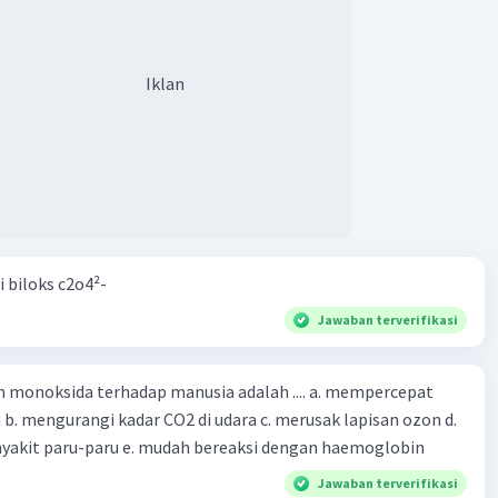
Iklan
i biloks c2o4²-
Jawaban terverifikasi
oksida terhadap manusia adalah .... a. mempercepat
 d.
menyebabkan penyakit paru-paru e. mudah bereaksi dengan haemoglobin
Jawaban terverifikasi