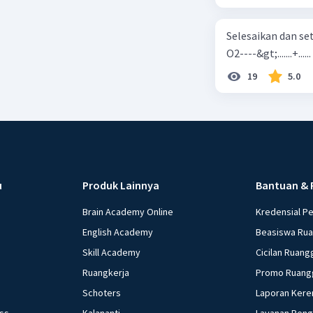
Selesaikan dan seta
O2----&gt;.......+......
19
5.0
u
Produk Lainnya
Bantuan & 
Brain Academy Online
Kredensial P
English Academy
Beasiswa Ru
Skill Academy
Cicilan Ruang
Ruangkerja
Promo Ruang
Schoters
Laporan Kere
ess
Kalananti
Layanan Pen