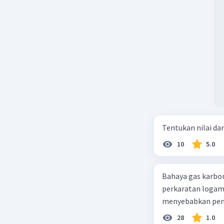
Tentukan nilai dar
10
5.0
Bahaya gas karbon mon
perkaratan logam b. mengurangi kadar CO2 di udara c. merusak lapisan ozon
28
1.0