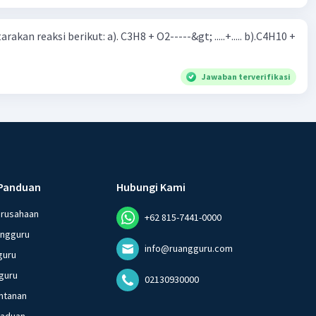
rakan reaksi berikut: a). C3H8 + O2-----&gt; .....+..... b).C4H10 +
Jawaban terverifikasi
Panduan
Hubungi Kami
erusahaan
+62 815-7441-0000
angguru
info@ruangguru.com
guru
guru
02130930000
ntanan
gaduan