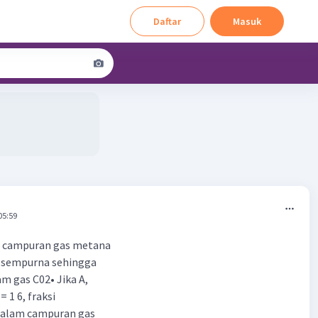
Daftar
Masuk
05:59
m campuran gas metana
r sempurna sehingga
am gas C02• Jika A,
 = 1 6, fraksi
 dalam campuran gas