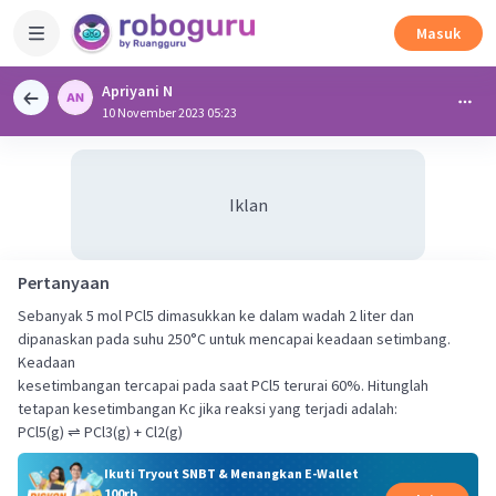
Masuk
Apriyani N
10 November 2023 05:23
Iklan
Pertanyaan
Sebanyak 5 mol PCl5 dimasukkan ke dalam wadah 2 liter dan
dipanaskan pada suhu 250°C untuk mencapai keadaan setimbang.
Keadaan
kesetimbangan tercapai pada saat PCl5 terurai 60%. Hitunglah
tetapan kesetimbangan Kc jika reaksi yang terjadi adalah:
PCl5(g) ⇌ PCl3(g) + Cl2(g)
Ikuti Tryout SNBT & Menangkan E-Wallet
100rb