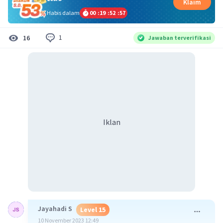
Klaim
Habis dalam
00
:
19
:
52
:
57
1
16
Jawaban terverifikasi
Iklan
Jayahadi S
Level 15
10 November 2023 12:49