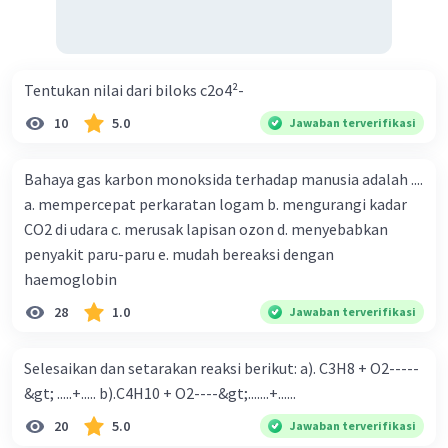
Tentukan nilai dari biloks c2o4²-
10
5.0
Jawaban terverifikasi
Bahaya gas karbon monoksida terhadap manusia adalah ....
a. mempercepat perkaratan logam b. mengurangi kadar
CO2 di udara c. merusak lapisan ozon d. menyebabkan
penyakit paru-paru e. mudah bereaksi dengan
haemoglobin
28
1.0
Jawaban terverifikasi
Selesaikan dan setarakan reaksi berikut: a). C3H8 + O2-----
&gt; .....+..... b).C4H10 + O2----&gt;.......+......
20
5.0
Jawaban terverifikasi