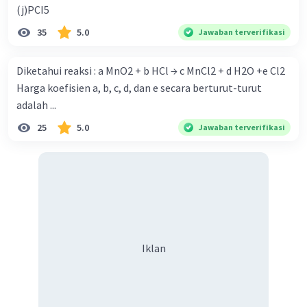
(j)PCI5
35
5.0
Jawaban terverifikasi
Diketahui reaksi : a MnO2 + b HCl → c MnCl2 + d H2O +e Cl2
Harga koefisien a, b, c, d, dan e secara berturut-turut
adalah ...
25
5.0
Jawaban terverifikasi
Iklan