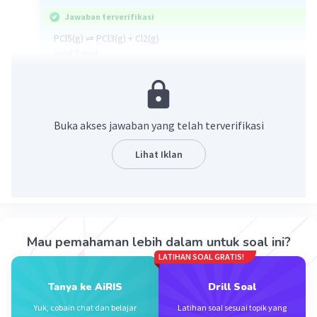
Jawaban terverifikasi
PCl5(g) ⇌ PCl3(g) + Cl2(g)
awal 5 mol
Reaksi. 3 mol
Setimb 2 mol 3 mol 3 mol
PCl5 terurai 60% x 5 mol
Buka akses jawaban yang telah terverifikasi
= 3 mol
PCl3 dan Cl2 saat setimbang = PCl5 terurai = 3 mol
Lihat Iklan
Kc = ((3/2)x(3/2))/(2/2)
= 9/4
= 2,25
·
4.0
(
11
)
Balas
Beri Rating
Mau pemahaman lebih dalam untuk soal ini?
LATIHAN SOAL GRATIS!
Tanya ke AiRIS
Drill Soal
Yuk, cobain chat dan belajar
Latihan soal sesuai topik yang