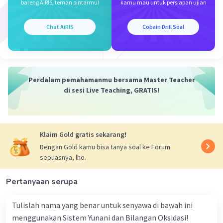
bareng AiRIS, teman pintarmu!
kamu mau untuk persiapan ujian
Iklan
Chat AiRIS
Cobain Drill Soal
Perdalam pemahamanmu bersama Master Teacher
di sesi Live Teaching, GRATIS!
Klaim Gold gratis sekarang!
Dengan Gold kamu bisa tanya soal ke Forum
sepuasnya, lho.
Pertanyaan serupa
Tulislah nama yang benar untuk senyawa di bawah ini
menggunakan Sistem Yunani dan Bilangan Oksidasi!