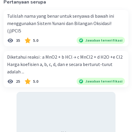
Pertanyaan serupa
Tulislah nama yang benar untuk senyawa di bawah ini
menggunakan Sistem Yunani dan Bilangan Oksidasi!
(j)PCI5
35
5.0
Jawaban terverifikasi
Diketahui reaksi : a MnO2 + b HCl → c MnCl2 + d H2O +e Cl2
Harga koefisien a, b, c, d, dan e secara berturut-turut
adalah ...
25
5.0
Jawaban terverifikasi