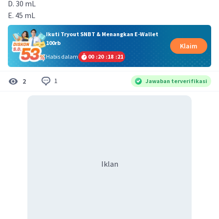
D. 30 mL
E. 45 mL
Ikuti Tryout SNBT & Menangkan E-Wallet
100rb
Klaim
Habis dalam
00
:
20
:
18
:
20
1
2
Jawaban terverifikasi
Iklan