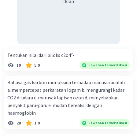
Iklan
Tentukan nilai dari biloks c2o4²-
10
5.0
Jawaban terverifikasi
Bahaya gas karbon monoksida terhadap manusia adalah ....
a. mempercepat perkaratan logam b. mengurangi kadar
CO2 di udara c. merusak lapisan ozon d. menyebabkan
penyakit paru-paru e. mudah bereaksi dengan
haemoglobin
28
1.0
Jawaban terverifikasi