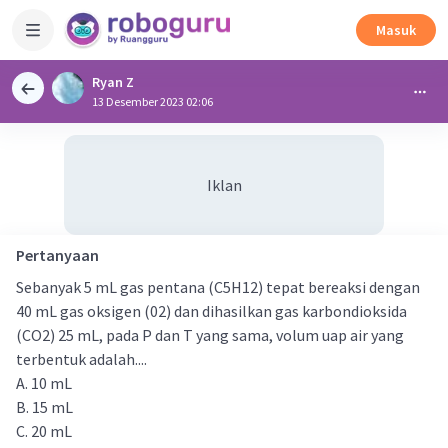
Masuk
Ryan Z
13 Desember 2023 02:06
Iklan
Pertanyaan
Sebanyak 5 mL gas pentana (C5H12) tepat bereaksi dengan
40 mL gas oksigen (02) dan dihasilkan gas karbondioksida
(CO2) 25 mL, pada P dan T yang sama, volum uap air yang
terbentuk adalah....
A. 10 mL
B. 15 mL
C. 20 mL