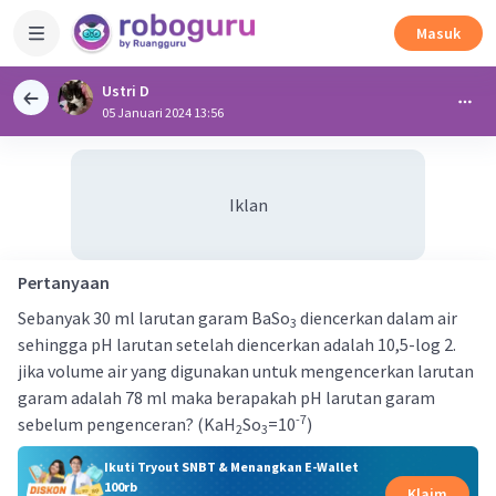
Masuk
Ustri D
05 Januari 2024 13:56
Iklan
Pertanyaan
Sebanyak 30 ml larutan garam BaSo
diencerkan dalam air
3
sehingga pH larutan setelah diencerkan adalah 10,5-log 2.
jika volume air yang digunakan untuk mengencerkan larutan
garam adalah 78 ml maka berapakah pH larutan garam
-7
sebelum pengenceran? (KaH
So
=10
)
2
3
Ikuti Tryout SNBT & Menangkan E-Wallet
100rb
Klaim