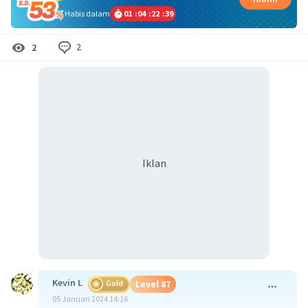
Habis dalam
01
:
04
:
22
:
39
2
2
Iklan
Kevin L
Gold
Level 87
05 Januari 2024 14:16