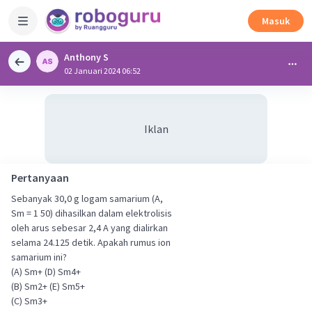
Masuk
Anthony S
02 Januari 2024 06:52
Iklan
Pertanyaan
Sebanyak 30,0 g logam samarium (A,
Sm = 1 50) dihasilkan dalam elektrolisis
oleh arus sebesar 2,4 A yang dialirkan
selama 24.125 detik. Apakah rumus ion
samarium ini?
(A) Sm+ (D) Sm4+
(B) Sm2+ (E) Sm5+
(C) Sm3+