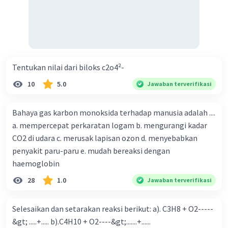
Semangat Mencoba untuk Bisa!!!
·
0.0
(
0
)
Balas
Beri Rating
Kevin L
Gold
Level 87
Tentukan nilai dari biloks c2o4²-
02 Januari 2024 09:11
10
5.0
Jawaban terverifikasi
Jawaban terverifikasi
Pertanyaan ini berkaitan dengan konsep elektrolisis dan
Bahaya gas karbon monoksida terhadap manusia adalah ....
hukum Faraday. Hukum Faraday menyatakan bahwa
Iklan
a. mempercepat perkaratan logam b. mengurangi kadar
massa zat yang dihasilkan pada sel elektrolisis
sebanding dengan arus listrik yang digunakan dan
CO2 di udara c. merusak lapisan ozon d. menyebabkan
massa ekivalennya. Dalam hal ini, kita diminta untuk
penyakit paru-paru e. mudah bereaksi dengan
menentukan rumus ion samarium yang dihasilkan dari
haemoglobin
proses elektrolisis.
28
1.0
Jawaban terverifikasi
Penjelasan:
1. Pertama, kita gunakan Hukum Faraday I untuk
Selesaikan dan setarakan reaksi berikut: a). C3H8 + O2-----
menghitung jumlah mol elektron yang ditransfer.
&gt; .....+..... b).C4H10 + O2----&gt;.......+......
Rumusnya adalah W = (e x I x t)/96500 C, di mana W