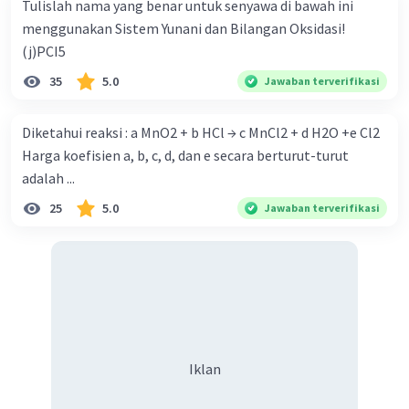
Tulislah nama yang benar untuk senyawa di bawah ini
menggunakan Sistem Yunani dan Bilangan Oksidasi!
Mol ē = (koefisien ē / koefisien Sm) x mol Sm
(j)PCI5
Tuzzzzz, bandingin dech jumlah mol elektron yg udh
35
5.0
Jawaban terverifikasi
ktemu pake Hukum Faraday 1 sama mol elektron yg
dicari pake hasil perbandingan koefisien tadi.
Diketahui reaksi : a MnO2 + b HCl → c MnCl2 + d H2O +e Cl2
Ktemu dech 'n' -nya!
Harga koefisien a, b, c, d, dan e secara berturut-turut
Ktemu jg rumus ion untuk kation Samarium !
adalah ...
Rebeeessssss,,!!!
25
5.0
Jawaban terverifikasi
b) Pake Hukum Faraday 1.
Klo ini sech tinggal masuk ke definisi matematis dari
massa Samarium yg dihasilkan via reaksi elektrolisis.
Ktemu dech 'n' -nya!
Ktemu jg rumus ion buat kation Samarium-nya!
PS: Jawabannya C yeeeee,,
Iklan