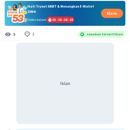
Ikuti Tryout SNBT & Menangkan E-Wallet
100rb
Klaim
Habis dalam
02
:
16
:
16
:
15
2
5
Jawaban terverifikasi
Iklan