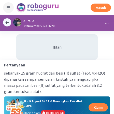
Masuk
Aurel A
09 November 2023 06:20
Iklan
Pertanyaan
sebanyak 15 gram hudrat dari besi (II) sulfat (FeSO4.xH2O)
dipanaskan sampai semua air kristalnya menguap. jika
massa padatan besi (II) sulfat yang terbentuk adalah 8,2
gram tentukan nilai x
Ikuti Tryout SNBT & Menangkan E-Wallet
100rb
Klaim
Habis dalam
00
:
00
:
29
:
48