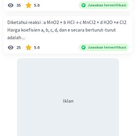
35
5.0
Jawaban terverifikasi
Diketahui reaksi : a MnO2 + b HCl → c MnCl2 + d H2O +e Cl2
Harga koefisien a, b, c, d, dan e secara berturut-turut
adalah ...
25
5.0
Jawaban terverifikasi
Iklan