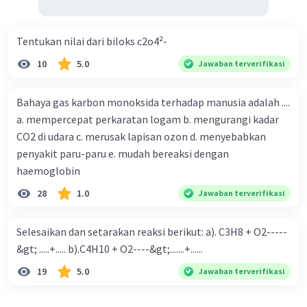
Tentukan nilai dari biloks c2o4²-
10
5.0
Jawaban terverifikasi
Bahaya gas karbon monoksida terhadap manusia adalah ....
a. mempercepat perkaratan logam b. mengurangi kadar
CO2 di udara c. merusak lapisan ozon d. menyebabkan
penyakit paru-paru e. mudah bereaksi dengan
haemoglobin
28
1.0
Jawaban terverifikasi
Selesaikan dan setarakan reaksi berikut: a). C3H8 + O2-----
&gt; .....+..... b).C4H10 + O2----&gt;.......+......
19
5.0
Jawaban terverifikasi