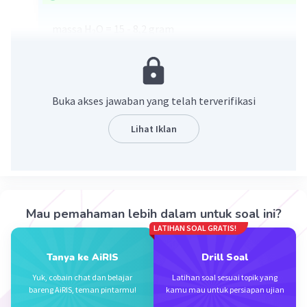
massa H
O = 15 - 8,2 gram
2
= 6, 8 gram
massa FeSO
= 8,2 / Mr FeSO
4
4
= 8,2 / 152
= 0,054 mol
Buka akses jawaban yang telah terverifikasi
H
O = 6,8 / 18
2
= 0,378 mol
Lihat Iklan
mol FeSO
: mol H
O = 0,054 : 0,378
4
2
= 1 : 7
rumus hidrat besi (II) Sulfat adalah : FeSO
.7H2O
4
·
0.0
(
0
)
Balas
Beri Rating
Mau pemahaman lebih dalam untuk soal ini?
LATIHAN SOAL GRATIS!
Tanya ke AiRIS
Drill Soal
Yuk, cobain chat dan belajar
Latihan soal sesuai topik yang
bareng AiRIS, teman pintarmu!
kamu mau untuk persiapan ujian