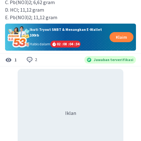
C. Pb(NO3)2; 6,62 gram
D. HCI; 11,12 gram
E. Pb(NO3)2; 11,12 gram
Ikuti Tryout SNBT & Menangkan E-Wallet
100rb
Klaim
Habis dalam
02
:
08
:
04
:
33
2
1
Jawaban terverifikasi
Iklan