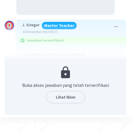
J. Siregar
Master Teacher
14 Desember 2023 00:31
Jawaban terverifikasi
Jawaban yang benar adalah D.
Pereaksi pembatas : pereaksi yang habis bereaksi
lebih dulu.
Pereaksi sisa : pereaksi yang tidak habis bereaksi
Buka akses jawaban yang telah terverifikasi
dan di akhir reaksi memiliki sisa.
**Pereaksi pembatas memiliki hasil
Lihat Iklan
perbandingan mol terhadap koefisien paling
kecil.
Pb(NO
)
(aq) + 2HCl(aq) ---> PbCl₂(s) +
3
2