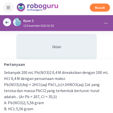
Masuk
Ryan Z
13 Desember 2023 02:50
Iklan
Pertanyaan
Sebanyak 100 mL Pb(NO3)2 0,4 M direaksikan dengan 100 mL
HCl 0,4 M dengan persamaan reaksi:
Pb(NO3)2(Aq) + 2HCl(aq) PbCl₂(s)+2HNO3(aq) Zat yang
tersisa dan massa PbCl2 yang terbentuk berturut-turut
adalah... (Ar Pb = 207, Cl = 35,5)
A. Pb(NO3)2; 5,56 gram
B. HCI; 5,56 gram