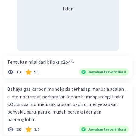
Iklan
Massa molar PbCl2 = (1 mol Pb) + (2 mol Cl) = (1 mol Pb) +
(2 mol x 35,5 g/mol) = 207 g/mol + 71 g/mol = 278 g/mol
Jadi, massa PbCl2 yang terbentuk adalah:
\( \mathrm{Massa} = 0,04 \mathrm{~mol} \times 278
\mathrm{~g/mol} = 11,12 \mathrm{~gram} \)
Tentukan nilai dari biloks c2o4²-
Jadi, jawaban yang benar adalah E. \( \mathrm{Pb}
(\mathrm{NO} 3) 2 ; 11,12 \) gram.
10
5.0
Jawaban terverifikasi
·
5.0
(
1
)
Balas
Beri Rating
Bahaya gas karbon monoksida terhadap manusia adalah ....
a. mempercepat perkaratan logam b. mengurangi kadar
CO2 di udara c. merusak lapisan ozon d. menyebabkan
penyakit paru-paru e. mudah bereaksi dengan
haemoglobin
28
1.0
Jawaban terverifikasi