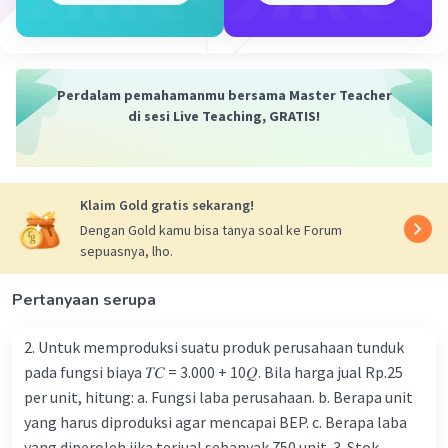
Jawaban:
pH larutan yang terbentuk adalah 13
·
0.0
(
0
)
Balas
Beri Rating
Perdalam pemahamanmu bersama Master Teacher
di sesi Live Teaching, GRATIS!
Klaim Gold gratis sekarang!
Dengan Gold kamu bisa tanya soal ke Forum
Iklan
sepuasnya, lho.
Pertanyaan serupa
2. Untuk memproduksi suatu produk perusahaan tunduk
pada fungsi biaya 𝑇𝐶 = 3.000 + 10𝑄. Bila harga jual Rp.25
per unit, hitung: a. Fungsi laba perusahaan. b. Berapa unit
yang harus diproduksi agar mencapai BEP. c. Berapa laba
yang diperoleh jika terjual sebanyak 750 unit. 3. Stok