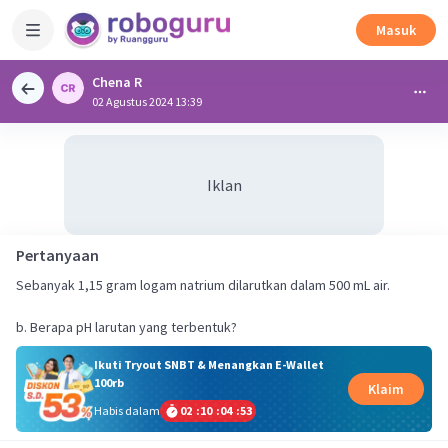
Masuk
Chena R
02 Agustus 2024 13:39
Iklan
Pertanyaan
Sebanyak 1,15 gram logam natrium dilarutkan dalam 500 mL air.
Ikuti Tryout SNBT & Menangkan E-Wallet
100rb
Klaim
Habis dalam
02
:
10
:
04
:
53