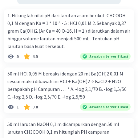
1. Hitunglah nilai pH dari larutan asam berikut: CHCOOH
0,1 M dengan Ka = 1 * 10 ^ - 5 : HCI 0,01 M 2. Sebanyak 0,37
gram Ca(OH)2 (Ar Ca = 40 O-16, H = 1 ) dilarutkan dalam air
hingga volume larutan menjadi 500 mL.. Tentukan pH
larutan basa kuat tersebut.
5
4.5
Jawaban terverifikasi
50 ml HCl 0,05 M bereaksi dengan 20 ml Ba(OH)2 0,01 M
sesuai reaksi dibawah ini HCl + Ba(OH)2 → BaCl2 + H2O
berapakah pH Campuran …. * A. -log 2,1/70 B. -log 1,5/50
C. -log 2,5 D. -log 2,5/70 E. -log 2,5/50
1
0.0
Jawaban terverifikasi
50 ml larutan NaOH 0,1 m dicampurkan dengan 50 ml
larutan CH3COOH 0,1 m hitunglah PH campuran