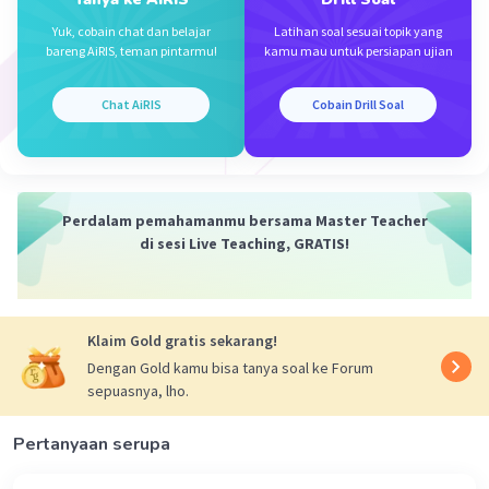
Jadi, jawaban yang benar adalah E.
Yuk, cobain chat dan belajar
Latihan soal sesuai topik yang
bareng AiRIS, teman pintarmu!
kamu mau untuk persiapan ujian
·
0.0
(
0
)
Balas
Beri Rating
Chat AiRIS
Cobain Drill Soal
Perdalam pemahamanmu bersama Master Teacher
Iklan
di sesi Live Teaching, GRATIS!
Klaim Gold gratis sekarang!
Dengan Gold kamu bisa tanya soal ke Forum
sepuasnya, lho.
Pertanyaan serupa