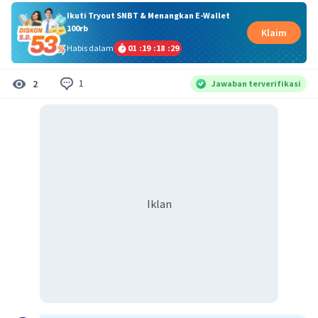
Ikuti Tryout SNBT & Menangkan E-Wallet
100rb
Klaim
Habis dalam
01
:
19
:
18
:
29
1
2
Jawaban terverifikasi
Iklan