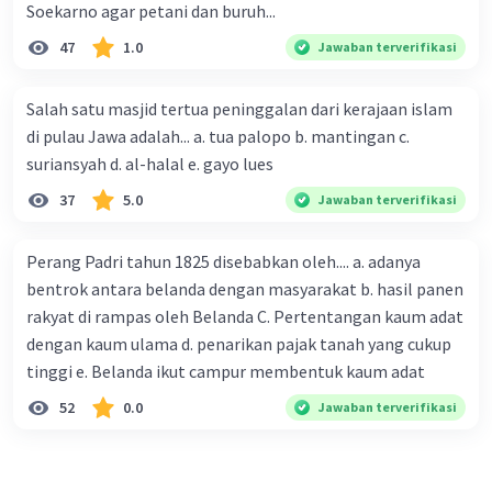
Soekarno agar petani dan buruh...
28 September 2023 23:39
47
1.0
Jawaban terverifikasi
Jawaban terverifikasi
korupsi memiliki dampak buruk pada tatanan kehidupan,
Salah satu masjid tertua peninggalan dari kerajaan islam
baik yang muda, hingga kalangan dewasa. Adanya
Iklan
ketidaksetaraan ekonomi dapat menyebabkan
di pulau Jawa adalah... a. tua palopo b. mantingan c.
terjadinya korupsi, karena kurangnya kesadaran akan
suriansyah d. al-halal e. gayo lues
etika dan moral juga dapat menuebabkan korupsi
37
5.0
merajalela.
Jawaban terverifikasi
·
0.0
(
0
)
Balas
Beri Rating
Perang Padri tahun 1825 disebabkan oleh.... a. adanya
bentrok antara belanda dengan masyarakat b. hasil panen
rakyat di rampas oleh Belanda C. Pertentangan kaum adat
dengan kaum ulama d. penarikan pajak tanah yang cukup
tinggi e. Belanda ikut campur membentuk kaum adat
52
0.0
Jawaban terverifikasi