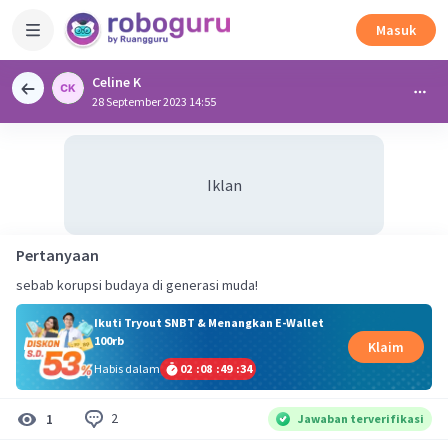
Masuk
Celine K
28 September 2023 14:55
Iklan
Pertanyaan
sebab korupsi budaya di generasi muda!
Ikuti Tryout SNBT & Menangkan E-Wallet
100rb
Klaim
Habis dalam
02
:
08
:
49
:
34
2
1
Jawaban terverifikasi