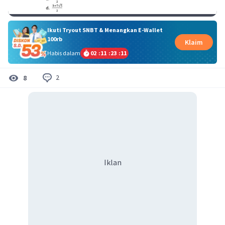
Ikuti Tryout SNBT & Menangkan E-Wallet
100rb
Klaim
Habis dalam
02
:
11
:
23
:
11
2
8
Iklan