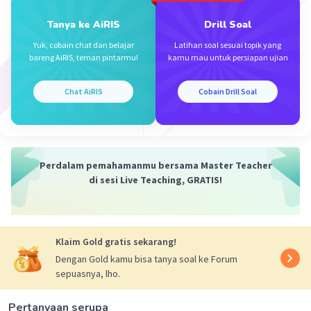
Tanya ke AiRIS
Drill Soal
Yuk, cobain chat dan belajar
Latihan soal sesuai topik yang
bareng AiRIS, teman pintarmu!
kamu mau untuk persiapan ujian
Chat AiRIS
Cobain Drill Soal
Perdalam pemahamanmu bersama Master Teacher
di sesi Live Teaching, GRATIS!
Klaim Gold gratis sekarang!
Dengan Gold kamu bisa tanya soal ke Forum
sepuasnya, lho.
Pertanyaan serupa