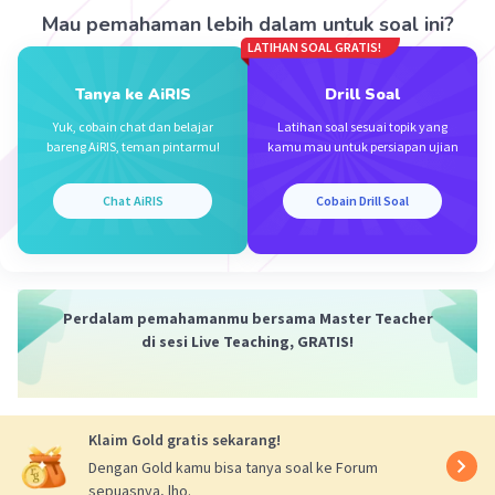
mendukung teori ini.
Mau pemahaman lebih dalam untuk soal ini?
- Kesamaan bahasa antara bahasa-bahasa di
LATIHAN SOAL GRATIS!
Indonesia dengan bahasa-bahasa di Asia Tengah
Tanya ke AiRIS
Drill Soal
belum tentu menunjukkan hubungan
kekerabatan.
Yuk, cobain chat dan belajar
Latihan soal sesuai topik yang
bareng AiRIS, teman pintarmu!
kamu mau untuk persiapan ujian
Teori Nusantara
Teori Nusantara dikemukakan oleh Mohammad
Yamin, Gorys Keraf, dan J. Crawford. Teori ini
Chat AiRIS
Cobain Drill Soal
menyatakan bahwa asal-usul nenek moyang
bangsa Indonesia berasal dari Nusantara sendiri.
Hal ini didukung oleh adanya bukti-bukti
arkeologis yang menunjukkan bahwa
Perdalam pemahamanmu bersama Master Teacher
kebudayaan di Indonesia telah berkembang sejak
di sesi Live Teaching, GRATIS!
zaman prasejarah. Selain itu, ada juga kesamaan
bahasa dan budaya antara suku-suku bangsa di
Nusantara.
Klaim Gold gratis sekarang!
Kelemahan teori Nusantara:
- Tidak ada penjelasan yang jelas tentang
Dengan Gold kamu bisa tanya soal ke Forum
sepuasnya, lho.
bagaimana nenek moyang bangsa Indonesia bisa