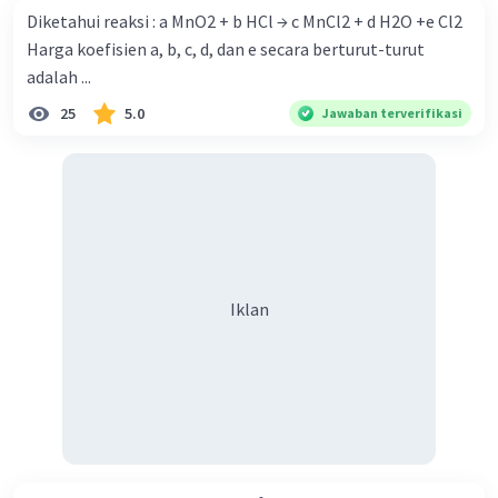
Diketahui reaksi : a MnO2 + b HCl → c MnCl2 + d H2O +e Cl2
pH = 14 -pOH
Harga koefisien a, b, c, d, dan e secara berturut-turut
pH = 14 - 2
adalah ...
pH = 12
25
5.0
Jawaban terverifikasi
Jadi, pH larutan setelah elektrolisis adalah 12.
·
0.0
(
0
)
Balas
Beri Rating
Iklan
Iklan