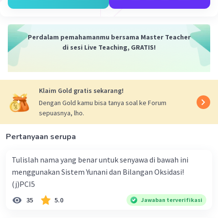
-
karena menghasilkan ion OH
.
-
3. Menentukan mol OH
Perdalam pemahamanmu bersama Master Teacher
-
-
-
-
OH
= koef. OH
/ koef. e
x mol e
di sesi Live Teaching, GRATIS!
-
OH
= 2/2 x 0,01
-
OH
= 0,01 mol
-
4. Menentukan konsentrasi OH
Klaim Gold gratis sekarang!
M = n / V
Dengan Gold kamu bisa tanya soal ke Forum
M = 0,01 mol / 1L
sepuasnya, lho.
M = 0,01 M
Pertanyaan serupa
5. Menentukan pOH
-
pOH = -log [OH
]
Tulislah nama yang benar untuk senyawa di bawah ini
pOH = -log 0,01
menggunakan Sistem Yunani dan Bilangan Oksidasi!
-2
pOH = -log 10
(j)PCI5
pOH = 2
35
5.0
Jawaban terverifikasi
6. Menentukan pH