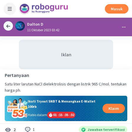
Masuk
Dalton D
11 Oktober 2023 03:42
Iklan
Pertanyaan
Satu liter larutan NaCl dielektrolisis dengan listrik 965 C/mol. tentukan
harga ph.
Ikuti Tryout SNBT & Menangkan E-Wallet
100rb
Klaim
Habis dalam
01
:
15
:
35
:
31
1
2
Jawaban terverifikasi