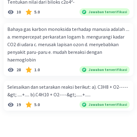
Tentukan nilai dari biloks c2o4²-
10
5.0
Jawaban terverifikasi
Bahaya gas karbon monoksida terhadap manusia adalah ....
a. mempercepat perkaratan logam b. mengurangi kadar
CO2 di udara c. merusak lapisan ozon d. menyebabkan
penyakit paru-paru e. mudah bereaksi dengan
haemoglobin
28
1.0
Jawaban terverifikasi
Selesaikan dan setarakan reaksi berikut: a). C3H8 + O2-----
&gt; .....+..... b).C4H10 + O2----&gt;.......+......
19
5.0
Jawaban terverifikasi