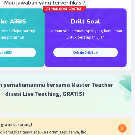
Mau jawaban yang terverifikasi?
LATIHAN SOAL GRATIS!
 ke AiRIS
Drill Soal
Iklan
t dan belajar bareng
Latihan soal sesuai topik yang kamu mau
man pintarmu!
untuk persiapan ujian
at AiRIS
Cobain Drill Soal
m pemahamanmu bersama Master Teacher
di sesi Live Teaching, GRATIS!
 gratis sekarang!
d kamu bisa tanya soal ke Forum sepuasnya, lho.