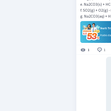
e. Na2CO3(s) + HC
f. SO2(g) + O2(g) 
g. Na2CO3(aq) + H
Ikuti T
Habis d
1
1