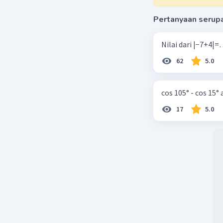
Pertanyaan serup
62
5.0
cos 105° - cos 15°
17
5.0