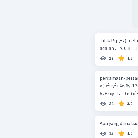
Titik P(p,−2) mel
adalah .... A. 0 B. −1
28
4.5
persamaan-persam
a.) x²+y²+4x-6y-12
6y+5xy-1
34
3.0
Apa yang dimaksud
15
4.2