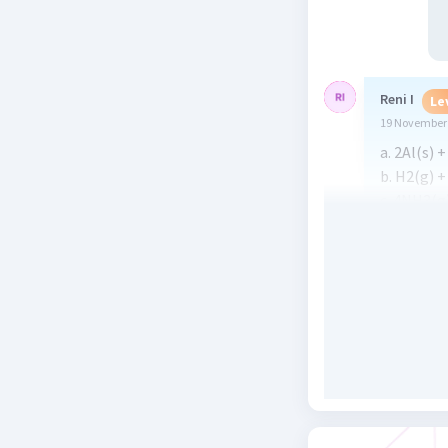
Reni I
Le
19 November 
a. 2Al(s)
b. H2(g) 
c. 4NH3(g
d. Mg(s) 
e. Na2CO3
f. 2SO2(g
g. Na2CO3
Beri R