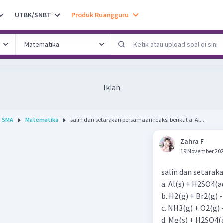
UTBK/SNBT
Produk Ruangguru
Iklan
SMA
Matematika
salin dan setarakan persamaan reaksi berikut a. Al...
Zahra F
19 November 202
salin dan setarak
a. Al(s) + H2SO4(a
b. H2(g) + Br2(g) 
c. NH3(g) + O2(g) 
d. Mg(s) + H2SO4(