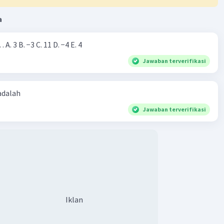
a
Nilai dari |−7+4|=… A. 3 B. −3 C. 11 D. −4 E. 4
Jawaban terverifikasi
 adalah
Jawaban terverifikasi
Iklan