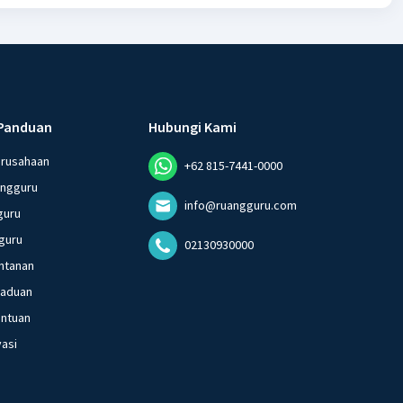
Panduan
Hubungi Kami
erusahaan
+62 815-7441-0000
angguru
info@ruangguru.com
guru
guru
02130930000
ntanan
gaduan
entuan
vasi