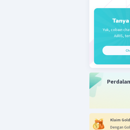
Tanya
Yuk, cobain cha
AiRIS, te
Ch
Perdala
Klaim Gold
Dengan Gol