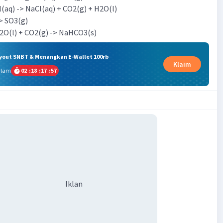
l(aq) -> NaCl(aq) + CO2(g) + H2O(l)
-> SO3(g)
2O(l) + CO2(g) -> NaHCO3(s)
ryout SNBT & Menangkan E-Wallet 100rb
Klaim
alam
02
:
18
:
17
:
56
Iklan