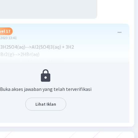
vel 17
2023 13:41
 + 3H2SO4(aq)-->Al2(SO4)3(aq) + 3H2
+ Br2(g)-->2HBr(aq)
) + 5O2(g)-->4NO(g) + 6H2O(l)
+ H2SO4(aq)-->MgSO4(aq) + H2(g)
(s) + 2HCl(aq)-->2NaCl(aq) + CO2(g) + H2O(l)
) + O2(g)-->2SO3(g)
Buka akses jawaban yang telah terverifikasi
(aq) + H2O(l) + CO2(g)-->2NaHCO3(s)
Lihat Iklan
·
0.0
(
0
)
Balas
ating