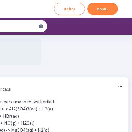
Daftar
Masuk
3 13:18
an persamaan reaksi berikut
q) -> Al2(SO4)3(aq) + H2(g)
-> HBr(aq)
-> NO(g) + H2O(l)
aq) -> MgSO4(aq) + H2(g)