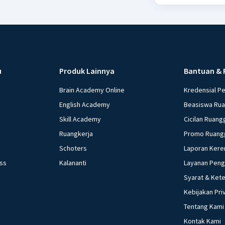
u
Produk Lainnya
Bantuan & 
Brain Academy Online
Kredensial P
English Academy
Beasiswa Ru
Skill Academy
Cicilan Ruang
Ruangkerja
Promo Ruang
Schoters
Laporan Kere
ess
Kalananti
Layanan Pen
Syarat & Ket
Kebijakan Pri
Tentang Kami
Kontak Kami