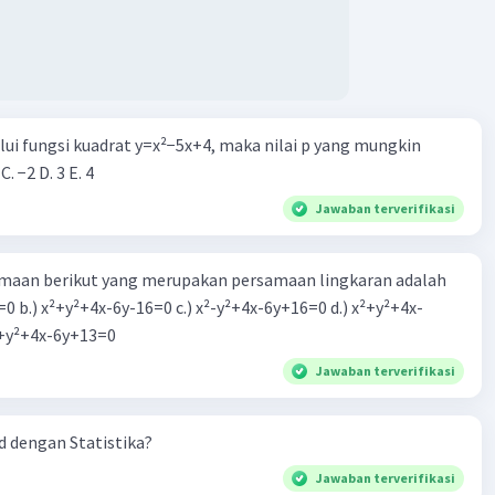
alui fungsi kuadrat y=x²−5x+4, maka nilai p yang mungkin
 C. −2 D. 3 E. 4
Jawaban terverifikasi
aan berikut yang merupakan persamaan lingkaran adalah
=0 b.) x²+y²+4x-6y-16=0 c.) x²-y²+4x-6y+16=0 d.) x²+y²+4x-
2=0 e.) x²+y²+4x-6y+13=0
Jawaban terverifikasi
 dengan Statistika?
Jawaban terverifikasi