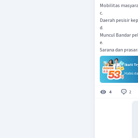
Mobilitas masyar
c.
Daerah pesisir ke
d.
Muncul Bandar pel
e.
Sarana dan prasa
Ikuti T
Habis d
2
4