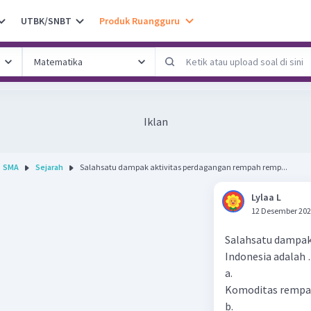
UTBK/SNBT
Produk Ruangguru
Iklan
SMA
Sejarah
Salahsatu dampak aktivitas perdagangan rempah remp...
Lylaa L
12 Desember 202
Salahsatu dampak
Indonesia adalah
a.
Komoditas rempah
b.