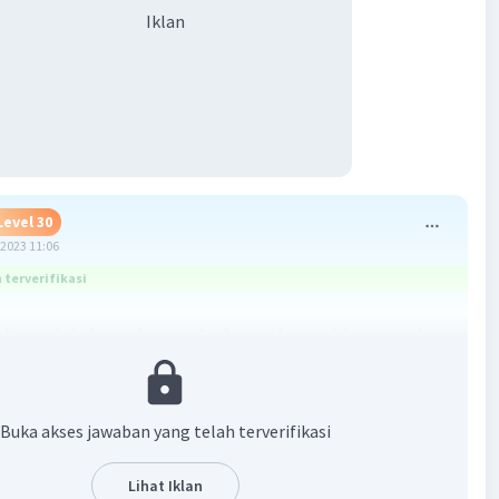
Iklan
Level 30
2023 11:06
terverifikasi
ah pesisir kepulauan Indonesia makin ramai
h salah satu dari banyak dampak positif yang ditimbulkan
dagangan rempah-rempah, yang membuat Indonesia
Buka akses jawaban yang telah terverifikasi
ilayah strategis dan berinteraksi dengan berbagai bangsa
rdagangan rempah-rempah juga mendorong kedatangan
Lihat Iklan