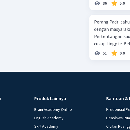
36
5.0
Perang Padri tahu
dengan masyarakat
Pertentangan kau
cukup tinggi e. 
51
0.0
u
Produk Lainnya
Bantuan & 
Brain Academy Online
Kredensial P
English Academy
Beasiswa Ru
Skill Academy
Cicilan Ruang