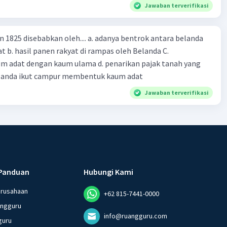
Jawaban terverifikasi
n 1825 disebabkan oleh.... a. adanya bentrok antara belanda
 b. hasil panen rakyat di rampas oleh Belanda C.
m adat dengan kaum ulama d. penarikan pajak tanah yang
Belanda ikut campur membentuk kaum adat
Jawaban terverifikasi
Panduan
Hubungi Kami
erusahaan
+62 815-7441-0000
angguru
info@ruangguru.com
guru