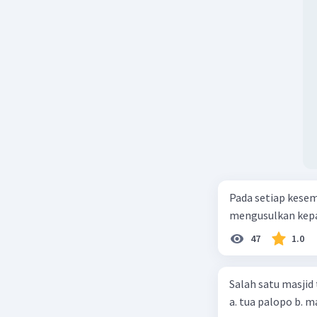
Pada setiap kese
mengusulkan kepad
47
1.0
Salah satu masjid 