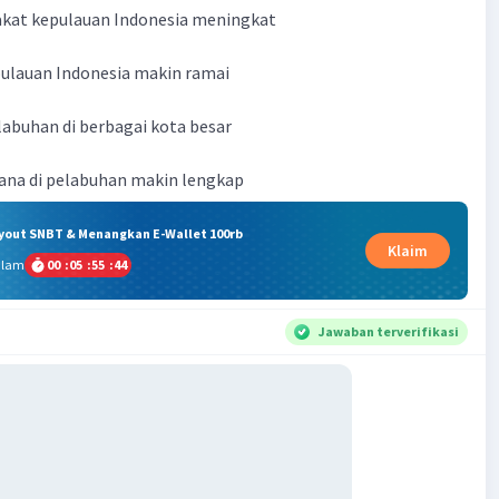
akat kepulauan Indonesia meningkat
pulauan Indonesia makin ramai
abuhan di berbagai kota besar
rana di pelabuhan makin lengkap
ryout SNBT & Menangkan E-Wallet 100rb
Klaim
alam
00
:
05
:
55
:
43
Jawaban terverifikasi