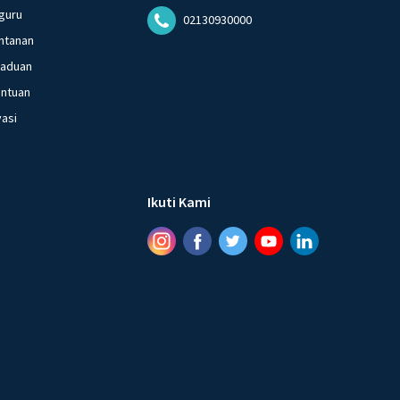
guru
02130930000
ntanan
gaduan
entuan
vasi
Ikuti Kami