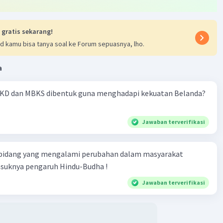
 gratis sekarang!
d kamu bisa tanya soal ke Forum sepuasnya, lho.
a
KD dan MBKS dibentuk guna menghadapi kekuatan Belanda?
Jawaban terverifikasi
 bidang yang mengalami perubahan dalam masyarakat
asuknya pengaruh Hindu-Budha !
Jawaban terverifikasi