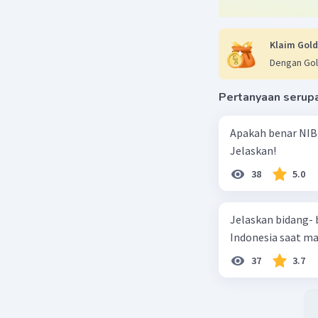
Klaim Gold
Dengan Gol
Pertanyaan serup
Apakah benar NIB
Jelaskan!
38
5.0
Jelaskan bidang-
Indonesia saat m
37
3.7