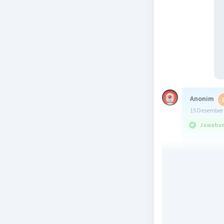
Anonim
15 Desember 
Jawaban 
c. Daer
Ini adala
oleh per
menjadi w
lain. Pe