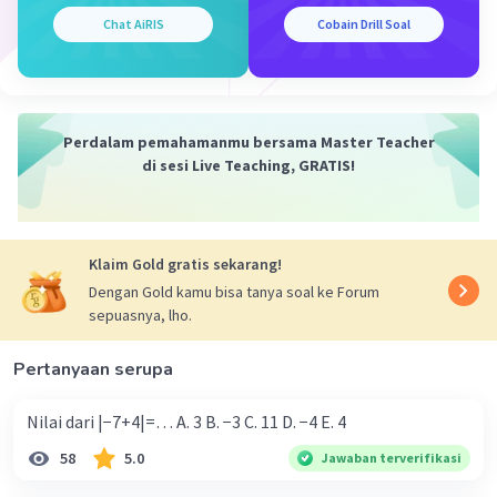
Chat AiRIS
Cobain Drill Soal
Perdalam pemahamanmu bersama Master Teacher
di sesi Live Teaching, GRATIS!
Klaim Gold gratis sekarang!
Dengan Gold kamu bisa tanya soal ke Forum
sepuasnya, lho.
Pertanyaan serupa
Nilai dari |−7+4|=… A. 3 B. −3 C. 11 D. −4 E. 4
58
5.0
Jawaban terverifikasi