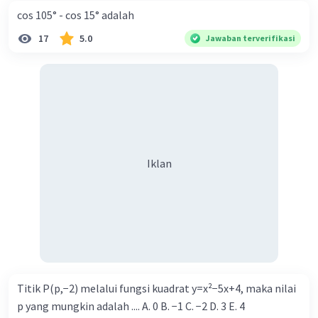
cos 105° - cos 15° adalah
17
5.0
Jawaban terverifikasi
Iklan
Titik P(p,−2) melalui fungsi kuadrat y=x²−5x+4, maka nilai
p yang mungkin adalah .... A. 0 B. −1 C. −2 D. 3 E. 4