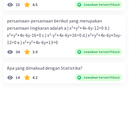
23
4.5
Jawaban terverifikasi
persamaan-persamaan berikut yang merupakan
persamaan lingkaran adalah a.) x²+y²+4x-6y-12=0 b.)
x²+y²+4x-6y-16=0 c.) x²-y²+4x-6y+16=0 d.) x²+y²+4x-6y+5xy-
12=0 e.) x²+y²+4x-6y+13=0
34
3.0
Jawaban terverifikasi
Apa yang dimaksud dengan Statistika?
14
4.2
Jawaban terverifikasi