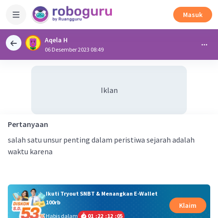
Masuk
Aqela H
06 Desember 2023 08:49
Iklan
Pertanyaan
salah satu unsur penting dalam peristiwa sejarah adalah
waktu karena
Ikuti Tryout SNBT & Menangkan E-Wallet
100rb
Klaim
Habis dalam
01
:
22
:
12
:
05