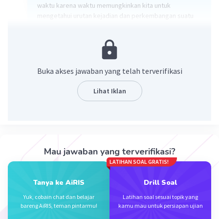
waktu karena waktu memungkinkan kita untuk
mengetahui urutan kejadian dan perkembangan suatu
peristiwa. Dengan mengetahui waktu peristiwa, kita
dapat memahami hubungan sebab-akibat antara
peristiwa-peristiwa yang terjadi. Selain itu, waktu juga
membantu kita dalam menganalisis dampak dan
konsekuensi jangka panjang dari suatu peristiwa
Buka akses jawaban yang telah terverifikasi
terhadap masyarakat atau bangsa. Jadi, waktu menjadi
penting dalam memahami dan mengkaji sejarah
Lihat Iklan
·
0.0
(
0
)
Balas
Beri Rating
Mau jawaban yang terverifikasi?
LATIHAN SOAL GRATIS!
Tanya ke AiRIS
Drill Soal
Iklan
Yuk, cobain chat dan belajar
Latihan soal sesuai topik yang
bareng AiRIS, teman pintarmu!
kamu mau untuk persiapan ujian