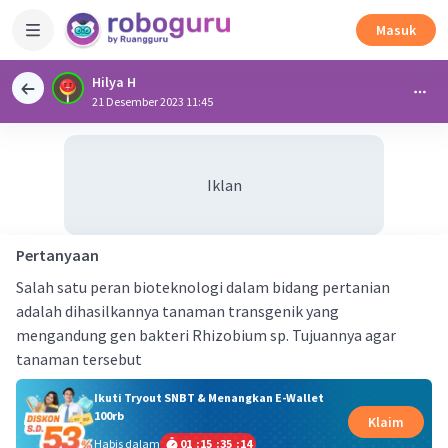
Masuk
Hilya H
21 Desember 2023 11:45
Iklan
Pertanyaan
Salah satu peran bioteknologi dalam bidang pertanian
adalah dihasilkannya tanaman transgenik yang
mengandung gen bakteri Rhizobium sp. Tujuannya agar
tanaman tersebut
Ikuti Tryout SNBT & Menangkan E-Wallet
100rb
Klaim
Habis dalam
01
:
15
:
35
:
13