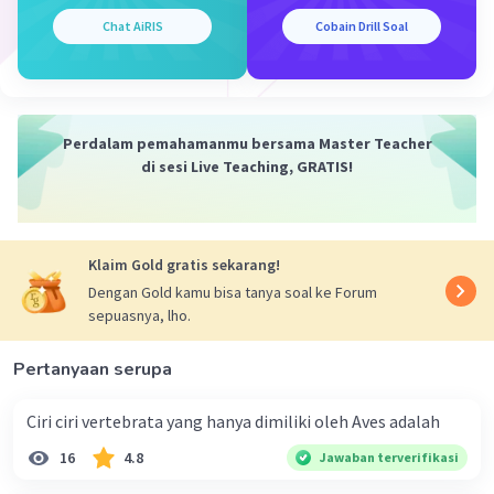
kebutuhan nutrisinya sendiri.
Chat AiRIS
Cobain Drill Soal
·
5.0
(
2
)
Balas
Beri Rating
Mazaya M
Community
Level 25
Perdalam pemahamanmu bersama Master Teacher
21 Desember 2023 13:26
di sesi Live Teaching, GRATIS!
Jawaban terverifikasi
Jawabab yang tepat adalah untuk dapat memenuhi
kebutuhan nutrisinya sendiri dari nitrogen
Iklan
Klaim Gold gratis sekarang!
·
0.0
(
0
)
Balas
Beri Rating
Dengan Gold kamu bisa tanya soal ke Forum
sepuasnya, lho.
Pertanyaan serupa
Ciri ciri vertebrata yang hanya dimiliki oleh Aves adalah
16
4.8
Jawaban terverifikasi