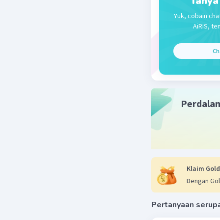
Tanya
Yuk, cobain cha
AiRIS, te
Ch
Perdala
Klaim Gold
Dengan Gol
Pertanyaan serup