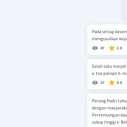
Pada setiap kese
mengusulkan kepad
47
1.0
Salah satu masjid 
37
5.0
Perang Padri tahu
dengan masyarakat
Pertentangan kau
cukup tinggi e. 