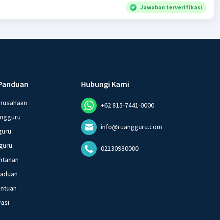
Jawaban terverifikasi
Panduan
Hubungi Kami
erusahaan
+62 815-7441-0000
angguru
info@ruangguru.com
guru
guru
02130930000
ntanan
gaduan
entuan
vasi