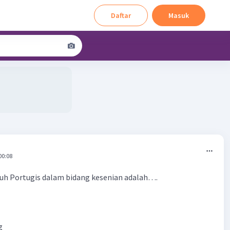
Daftar
Masuk
00:08
ruh Portugis dalam bidang kesenian adalah….
g