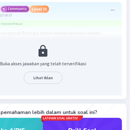
Community
Level 73
023 08:07
terverifikasi
u pengaruh Portugis dalam bidang kesenian adalah:
keroncong
·
0.0
(
0
)
Balas
ating
Buka akses jawaban yang telah terverifikasi
Lihat Iklan
Iklan
pemahaman lebih dalam untuk soal ini?
LATIHAN SOAL GRATIS!