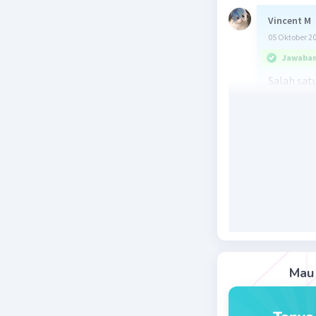
Vincent M
05 Oktober 2
Jawaban 
Salah sat
d. Musik 
Beri R
Mau 