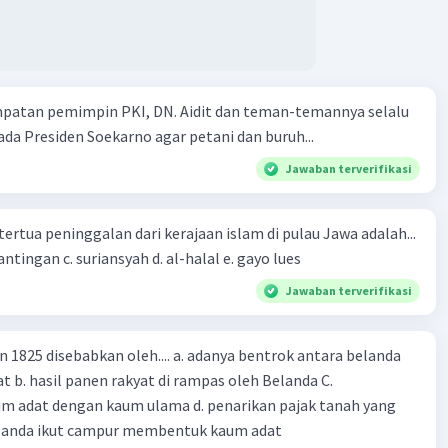
mpatan pemimpin PKI, DN. Aidit dan teman-temannya selalu
a Presiden Soekarno agar petani dan buruh...
Jawaban terverifikasi
tertua peninggalan dari kerajaan islam di pulau Jawa adalah...
a. tua palopo b. mantingan c. suriansyah d. al-halal e. gayo lues
Jawaban terverifikasi
n 1825 disebabkan oleh.... a. adanya bentrok antara belanda
 b. hasil panen rakyat di rampas oleh Belanda C.
m adat dengan kaum ulama d. penarikan pajak tanah yang
Belanda ikut campur membentuk kaum adat