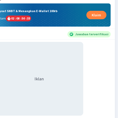
ryout SNBT & Menangkan E-Wallet 100rb
Klaim
alam
02
:
08
:
50
:
33
Jawaban terverifikasi
Iklan