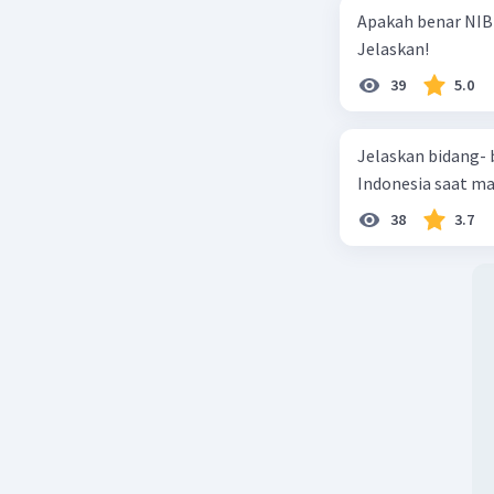
Apakah benar NIB
Jelaskan!
39
5.0
Jelaskan bidang-
Indonesia saat m
38
3.7