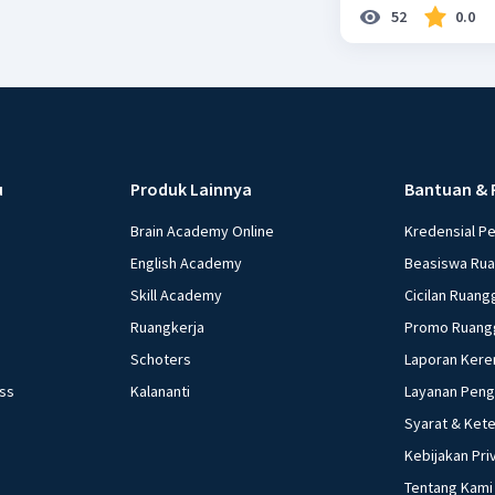
52
0.0
u
Produk Lainnya
Bantuan & 
Brain Academy Online
Kredensial P
English Academy
Beasiswa Ru
Skill Academy
Cicilan Ruang
Ruangkerja
Promo Ruang
Schoters
Laporan Kere
ess
Kalananti
Layanan Pen
Syarat & Ket
Kebijakan Pri
Tentang Kami