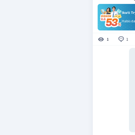
Ikuti T
Habis d
1
1