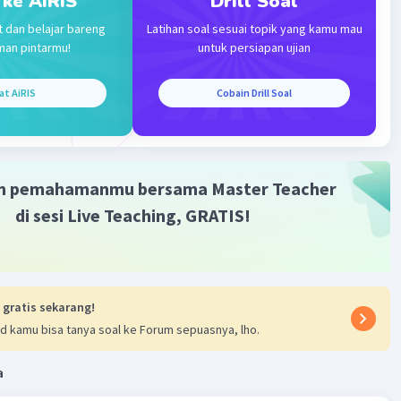
 ke AiRIS
Drill Soal
t dan belajar bareng
Latihan soal sesuai topik yang kamu mau
man pintarmu!
untuk persiapan ujian
at AiRIS
Cobain Drill Soal
m pemahamanmu bersama Master Teacher
di sesi Live Teaching, GRATIS!
 gratis sekarang!
d kamu bisa tanya soal ke Forum sepuasnya, lho.
a