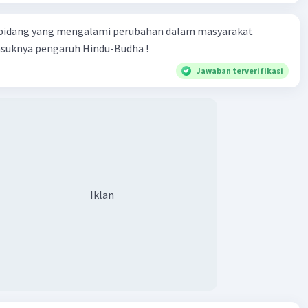
n ini juga mengamankan hak-hak dan klaim kedua negara
plorasi dan ekspansi mereka di wilayah-wilayah yang
 bidang yang mengalami perubahan dalam masyarakat
jangkau di dunia.
asuknya pengaruh Hindu-Budha !
ngat bahwa Perjanjian Saragosa adalah salah satu dari
perjanjian yang mengatur pembagian dunia antara
Jawaban terverifikasi
an Portugal pada masa penjelajahan dan penaklukan dunia
·
0.0
(
0
)
Balas
ating
Iklan