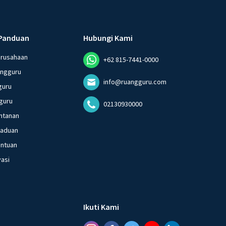
Panduan
Hubungi Kami
erusahaan
+62 815-7441-0000
angguru
info@ruangguru.com
guru
guru
02130930000
ntanan
gaduan
entuan
vasi
Ikuti Kami