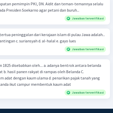
mpatan pemimpin PKI, DN. Aidit dan teman-temannya selalu
a Presiden Soekarno agar petani dan buruh...
Jawaban terverifikasi
tertua peninggalan dari kerajaan islam di pulau Jawa adalah...
a. tua palopo b. mantingan c. suriansyah d. al-halal e. gayo lues
Jawaban terverifikasi
n 1825 disebabkan oleh.... a. adanya bentrok antara belanda
 b. hasil panen rakyat di rampas oleh Belanda C.
m adat dengan kaum ulama d. penarikan pajak tanah yang
Belanda ikut campur membentuk kaum adat
Jawaban terverifikasi