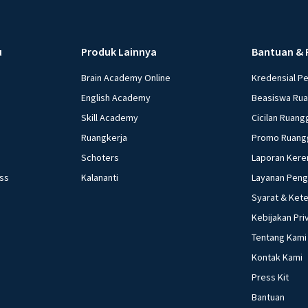
u
Produk Lainnya
Bantuan & 
Brain Academy Online
Kredensial P
English Academy
Beasiswa Ru
Skill Academy
Cicilan Ruang
Ruangkerja
Promo Ruang
Schoters
Laporan Kere
ess
Kalananti
Layanan Pen
Syarat & Ket
Kebijakan Pri
Tentang Kami
Kontak Kami
Press Kit
Bantuan