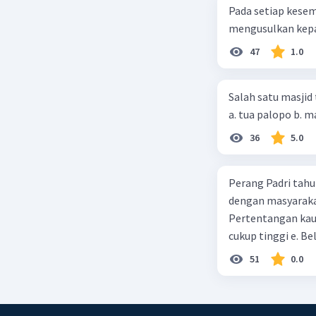
Pada setiap kese
mengusulkan kepad
47
1.0
Salah satu masjid 
36
5.0
Perang Padri tahu
dengan masyarakat
Pertentangan kau
cukup tinggi e. 
51
0.0