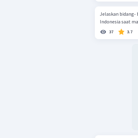
Perjanjia
dalam eks
Jelaskan bidang-
belum ter
Indonesia saat m
Perlu dii
beberapa 
37
3.7
Spanyol d
baru.
Beri R