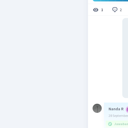
2
1
Nanda R
28 September
Jawaban 