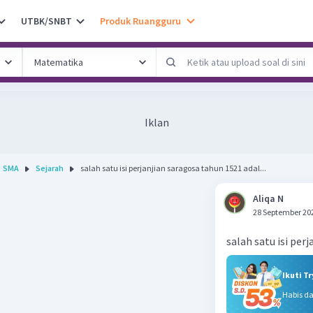
UTBK/SNBT
Produk Ruangguru
Iklan
SMA
Sejarah
salah satu isi perjanjian saragosa tahun 1521 adal...
Aliqa N
28 September 20
salah satu isi per
Ikuti T
Habis d