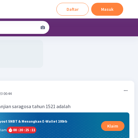
Daftar
Masuk
23 00:44
janjian saragosa tahun 1521 adalah
ryout SNBT & Menangkan E-Wallet 100rb
Klaim
alam
00
:
20
:
25
:
10