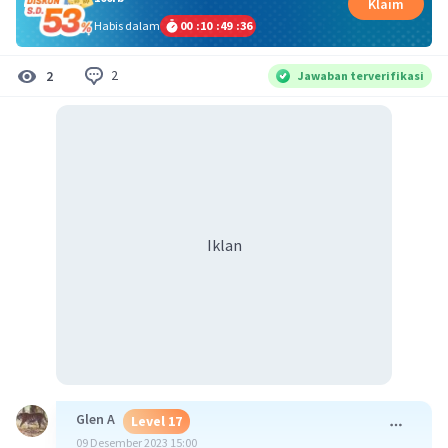
Klaim
Habis dalam
00
:
10
:
49
:
35
2
2
Jawaban terverifikasi
Iklan
Glen A
Level 17
09 Desember 2023 15:00