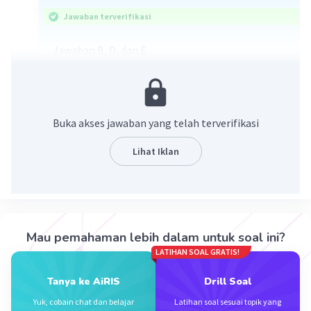
Jawaban terverifikasi
Jawaban:B, D, dan E
Elemen Musik yaitu: Melodi, Harmoni, Irama,
dan Dinamika
Buka akses jawaban yang telah terverifikasi
·
0.0
(
0
)
Balas
Beri Rating
Lihat Iklan
Nanda R
Community
Level 89
10 Desember 2023 08:27
Jawaban terverifikasi
Mau pemahaman lebih dalam untuk soal ini?
Menurut Jelia Meagawati Heru (2016:25-30),
Iklan
LATIHAN SOAL GRATIS!
elemen-elemen utama yang membentuk musik
terbagi lima yaitu melodi, harmoni, ritme,
Tanya ke AiRIS
Drill Soal
tempo, timbre, dinamika.
Yuk, cobain chat dan belajar
Latihan soal sesuai topik yang