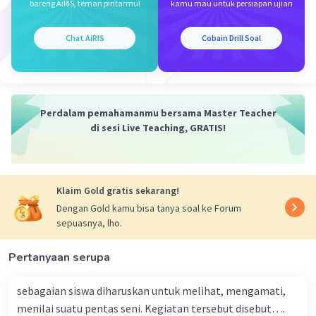
bareng AiRIS, teman pintarmu!
kamu mau untuk persiapan ujian
·
0.0
(
0
)
Balas
Beri Rating
Chat AiRIS
Cobain Drill Soal
Perdalam pemahamanmu bersama Master Teacher
di sesi Live Teaching, GRATIS!
Klaim Gold gratis sekarang!
Dengan Gold kamu bisa tanya soal ke Forum
sepuasnya, lho.
Pertanyaan serupa
sebagaian siswa diharuskan untuk melihat, mengamati,
menilai suatu pentas seni. Kegiatan tersebut disebut….