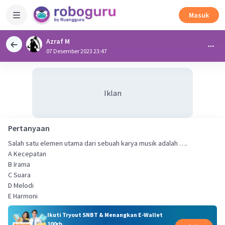
Masuk
Azraf M
07 Desember 2023 23:47
Iklan
Pertanyaan
Salah satu elemen utama dari sebuah karya musik adalah ….
A Kecepatan
B Irama
C Suara
D Melodi
E Harmoni
Ikuti Tryout SNBT & Menangkan E-Wallet
100rb