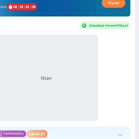
Klaim
alam
00
:
18
:
41
:
46
Jawaban terverifikasi
Iklan
Community
Level 67