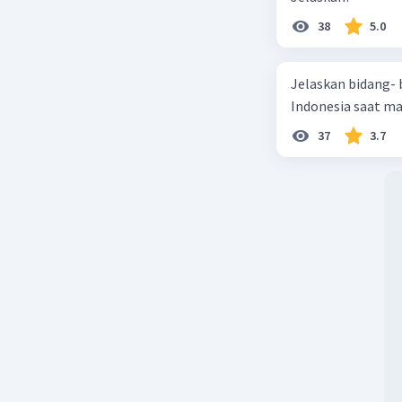
38
5.0
Jelaskan bidang-
Indonesia saat m
37
3.7