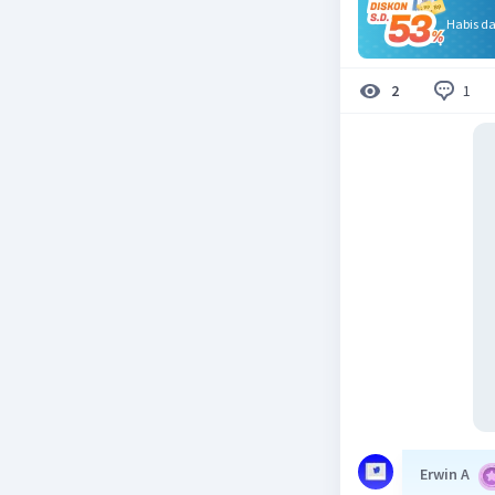
Habis d
1
2
Erwin A