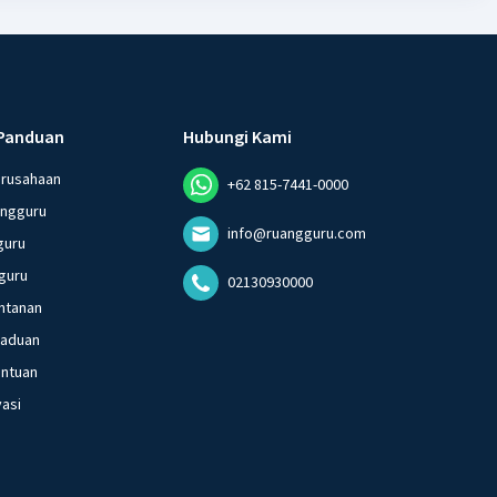
Panduan
Hubungi Kami
erusahaan
+62 815-7441-0000
angguru
info@ruangguru.com
guru
guru
02130930000
ntanan
gaduan
entuan
vasi