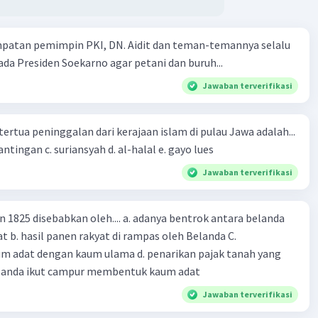
mpatan pemimpin PKI, DN. Aidit dan teman-temannya selalu
a Presiden Soekarno agar petani dan buruh...
Jawaban terverifikasi
tertua peninggalan dari kerajaan islam di pulau Jawa adalah...
a. tua palopo b. mantingan c. suriansyah d. al-halal e. gayo lues
Jawaban terverifikasi
n 1825 disebabkan oleh.... a. adanya bentrok antara belanda
 b. hasil panen rakyat di rampas oleh Belanda C.
m adat dengan kaum ulama d. penarikan pajak tanah yang
Belanda ikut campur membentuk kaum adat
Jawaban terverifikasi