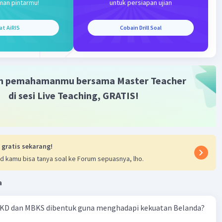
man pintarmu!
untuk persiapan ujian
CENTO telah dibubarkan, namun pakta ini tetap memiliki
dalam perkembangan politik dan militer di kawasan Timur
at AiRIS
Cobain Drill Soal
·
0.0
(
0
)
Balas
ating
m pemahamanmu bersama Master Teacher
di sesi Live Teaching, GRATIS!
Iklan
 gratis sekarang!
d kamu bisa tanya soal ke Forum sepuasnya, lho.
a
KD dan MBKS dibentuk guna menghadapi kekuatan Belanda?