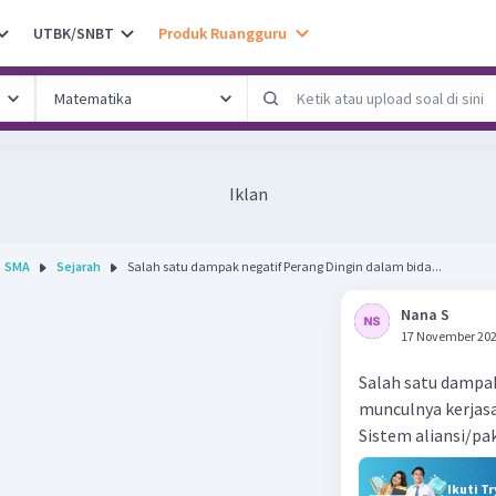
UTBK/SNBT
Produk Ruangguru
Iklan
SMA
Sejarah
Salah satu dampak negatif Perang Dingin dalam bida...
Nana S
17 November 202
Salah satu dampak
munculnya kerjasam
Sistem aliansi/pa
Ikuti T