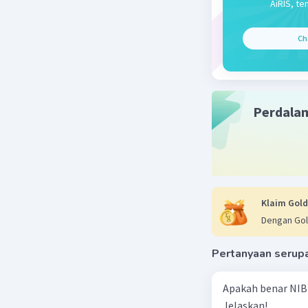
AiRIS, te
Meskipun 
pengaruh 
Ch
Tengah.
Beri R
Perdala
Klaim Gold
Dengan Gol
Pertanyaan serup
Apakah benar NIB
Jelaskan!