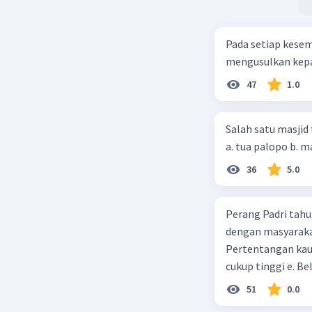
Pada setiap kese
mengusulkan kepad
47
1.0
Salah satu masjid 
36
5.0
Perang Padri tahu
dengan masyarakat
Pertentangan kau
cukup tinggi e. 
51
0.0