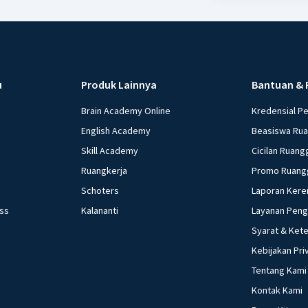
u
Produk Lainnya
Bantuan & 
Brain Academy Online
Kredensial P
English Academy
Beasiswa Ru
Skill Academy
Cicilan Ruang
Ruangkerja
Promo Ruang
Schoters
Laporan Kere
ess
Kalananti
Layanan Pen
Syarat & Ket
Kebijakan Pri
Tentang Kami
Kontak Kami