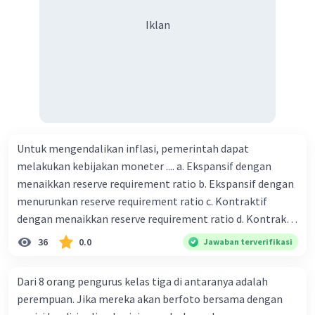
besar Rp14.000, berapakah biaya angkut semua beras yang
harus dibayar oleh Bu Vina? A. Rp2.540.000 C. Rp2.312.000 B.
Iklan
Rp2.475.000 D. Rp2.280.000
Untuk mengendalikan inflasi, pemerintah dapat
melakukan kebijakan moneter .... a. Ekspansif dengan
menaikkan reserve requirement ratio b. Ekspansif dengan
menurunkan reserve requirement ratio c. Kontraktif
dengan menaikkan reserve requirement ratio d. Kontraktif
dengan menurunkan reserve requirement ratio e.
36
0.0
Jawaban terverifikasi
Ekspansif dengan menaikkan tingkat diskonto Bila Bank
Indonesia melakukan kebijakan moneter ekspansif,
Dari 8 orang pengurus kelas tiga di antaranya adalah
ceteris paribus maka .... a. Menimbulkan inflasi di mana
perempuan. Jika mereka akan berfoto bersama dengan
bentuk kurva jumlah uang beredar (penawaran uang) naik