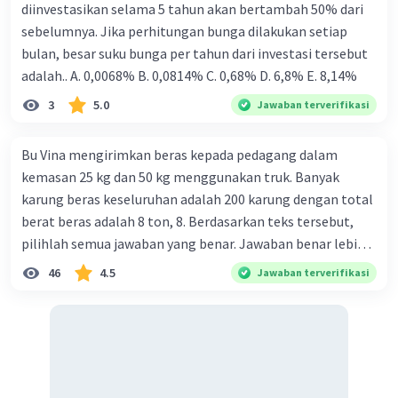
diinvestasikan selama 5 tahun akan bertambah 50% dari
sebelumnya. Jika perhitungan bunga dilakukan setiap
bulan, besar suku bunga per tahun dari investasi tersebut
adalah.. A. 0,0068% B. 0,0814% C. 0,68% D. 6,8% Ε. 8,14%
3
5.0
Jawaban terverifikasi
Bu Vina mengirimkan beras kepada pedagang dalam
kemasan 25 kg dan 50 kg menggunakan truk. Banyak
karung beras keseluruhan adalah 200 karung dengan total
berat beras adalah 8 ton, 8. Berdasarkan teks tersebut,
pilihlah semua jawaban yang benar. Jawaban benar lebih
dari satu. Banyak karung beras kemasan 25 kg adalah 50
46
4.5
Jawaban terverifikasi
buah. Banyak karung beras kemasan 50 kg adalah 150
buah. Total berat beras dalam kemasan 25 kg adalah 2
ton. Perbandingan berat beras kemasan 25 kg dan 50 kg
dalam truk adalah 1: 3. 9. Berdasarkan teks tersebut, jika
biaya setiap beras karung kecil adalah Rp7.500 dan karung