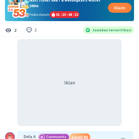
Ikuti Tryout SNBT & Menangkan E-Wallet
100rb
Klaim
Habis dalam
01
:
10
:
48
:
22
2
2
Jawaban terverifikasi
Iklan
Dela A
Community
Level 92