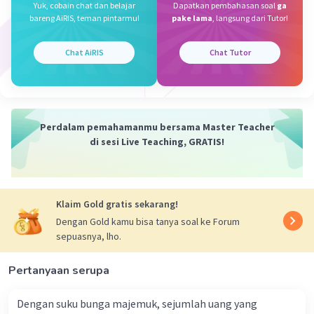
Yuk, cobain chat dan belajar
Dapatkan pembahasan soal
ga
31 Maret 2024 17:37
bareng AiRIS, teman pintarmu!
pake lama
, langsung dari Tutor!
Jawaban terverifikasi
Chat AiRIS
Chat Tutor
Jawaban yang tepat adalah A. Rangkaian Seri
Iklan
Penjelasan :
Rangkaian seri juga dapat didefinisikan sebagai
Perdalam pemahamanmu bersama Master Teacher
rangkaian alat yang berderet serta tidak
di sesi Live Teaching, GRATIS!
memiliki cabang di dalamnya. Jika arus dari
listrik terputus, maka seluruh komponen listrik
pun tidak akan berfungsi.
Klaim Gold gratis sekarang!
·
0.0
(
0
)
Balas
Beri Rating
Dengan Gold kamu bisa tanya soal ke Forum
sepuasnya, lho.
Pertanyaan serupa
Dengan suku bunga majemuk, sejumlah uang yang