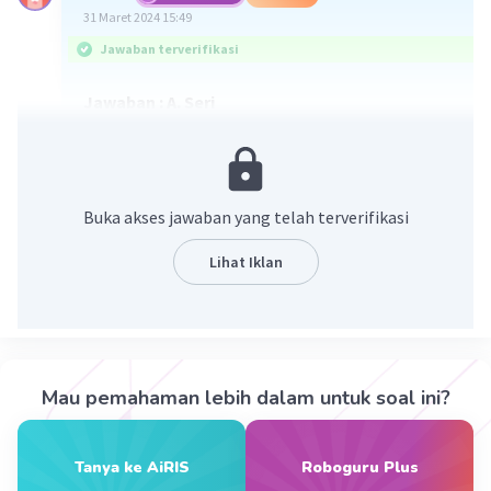
31 Maret 2024 15:49
Jawaban terverifikasi
Jawaban : A. Seri
Pembahasan :
Salah satu ciri rangkaian listrik jika salah satu
lampu padam maka lampu yang lain akan ikut
Buka akses jawaban yang telah terverifikasi
padam terjadi pada rangkaian seri. Jadi, apabila
kita menekan saklar yang menghubungkan ke
Lihat Iklan
semua lampu maka lampu tersebut akan padam.
Kejadian ini kebalikan dari rangkaian paralel
yang masih ditemukan lampu yang menyala.
Dengan demikian, jawaban yang tepat adalah A.
Mau pemahaman lebih dalam untuk soal ini?
·
0.0
(
0
)
Balas
Beri Rating
Tanya ke AiRIS
Roboguru Plus
Sumber W
Community
Level 72