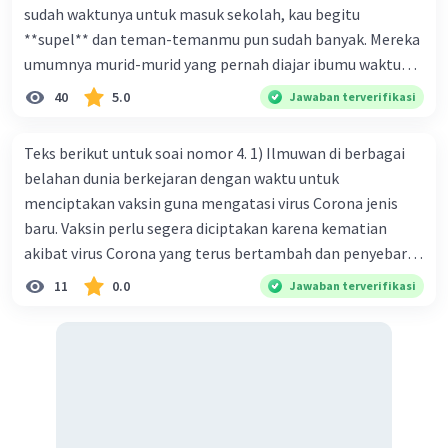
·
0.0
(
0
)
Balas
Beri Rating
sudah waktunya untuk masuk sekolah, kau begitu
**supel** dan teman-temanmu pun sudah banyak. Mereka
Jisika N
Level 21
umumnya murid-murid yang pernah diajar ibumu waktu
10 Oktober 2023 05:11
kelas satu. Sedangkan aku? Aku waktu itu baru saja pindah
40
5.0
Jawaban terverifikasi
jawabannya adalah B
ke kota kecil ini. Makna kata bercetak tebal dalam kutipan
cerpen tersebut adalah .... A. ramah C. santun B. sopan D.
·
0.0
(
0
)
Balas
Beri Rating
Teks berikut untuk soai nomor 4. 1) Ilmuwan di berbagai
baik
belahan dunia berkejaran dengan waktu untuk
menciptakan vaksin guna mengatasi virus Corona jenis
baru. Vaksin perlu segera diciptakan karena kematian
akibat virus Corona yang terus bertambah dan penyebaran
virus yang kian meluas. 2) Pada Jum'at (7-2-2020), Komisi
11
0.0
Jawaban terverifikasi
Kesehatan Nasional Cina mencatat jumlah kematian
akibat virus Corona baru telah mencapai 636 kasus,
sedangkan jumlah warga yang terinfeksi menjadi 31.161
kasus. Kasus terbanyak terjadi di Hubei, Cina, tempat vi
kesehatan du niairus pertama muncul. Selain di Cina, virus
itu kini telah menyebar ke lebih dari 25 negara. 3) Para