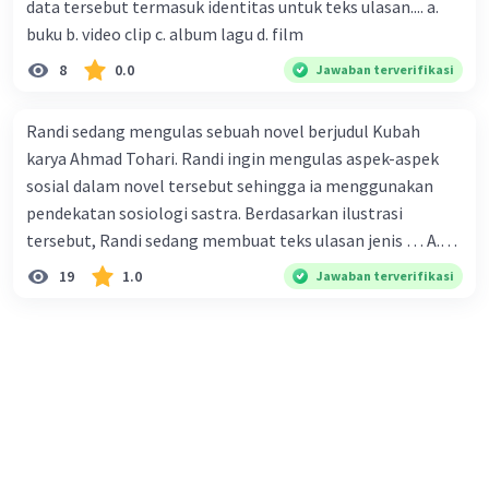
data tersebut termasuk identitas untuk teks ulasan.... a.
karena persebarannya sangat cepat. C. Masyarakat perlu
buku b. video clip c. album lagu d. film
mawas diri dan menjaga kesehatan dalam menghadapi
serangan virus corona yang mulai menyebar di Indonesia,
8
0.0
Jawaban terverifikasi
D. Virus corona menjadi masalah besar bagi kesehatan
manusia.
Randi sedang mengulas sebuah novel berjudul Kubah
karya Ahmad Tohari. Randi ingin mengulas aspek-aspek
sosial dalam novel tersebut sehingga ia menggunakan
pendekatan sosiologi sastra. Berdasarkan ilustrasi
tersebut, Randi sedang membuat teks ulasan jenis … A.
deskriptif B. objektif C. informatif D. kritis
19
1.0
Jawaban terverifikasi