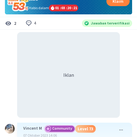
Klaim
Habis dalam
01
:
03
:
20
:
20
4
2
Jawaban terverifikasi
Iklan
Vincent M
Community
Level 73
07 Oktober 2023 14:06