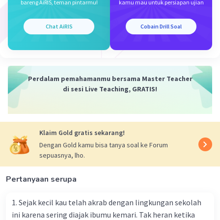
bareng AiRIS, teman pintarmu!
kamu mau untuk persiapan ujian
Jawabannya adalah B.
Iklan
Chat AiRIS
Cobain Drill Soal
Teks persuasi adalah teks yang di dalamnya berisi
ajakan atau bujukan. Teks persuasi memiliki beberapa
ciri, yaitu sebagai berikut.
1. Mengandung bujukan, ajakan, atau imbauan yang
ditujukan pada pembaca
Perdalam pemahamanmu bersama Master Teacher
2. Mengandung kalimat-kalimat yang berisi alasan yang
di sesi Live Teaching, GRATIS!
disertai dengan data maupun fakta
3. Memiliki kata-kata ajakan, baik tersirat maupun
tersurat
Klaim Gold gratis sekarang!
·
0.0
(
0
)
Balas
Beri Rating
Dengan Gold kamu bisa tanya soal ke Forum
sepuasnya, lho.
Diana R
Level 1
08 Oktober 2023 11:22
Pertanyaan serupa
jawabannya adalah A karena teks persuasi berisi
ajakan,menyuruh atau membujuk pembacanya
1. Sejak kecil kau telah akrab dengan lingkungan sekolah
ini karena sering diajak ibumu kemari. Tak heran ketika