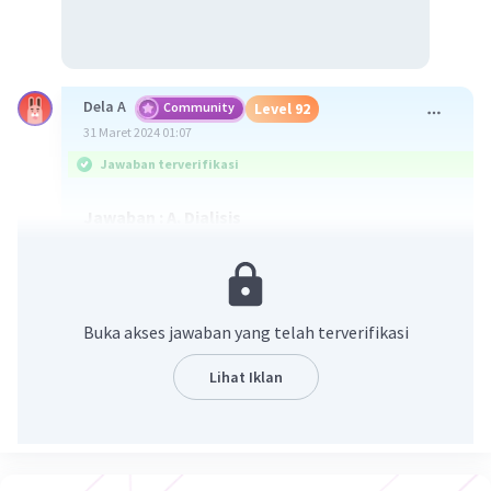
Dela A
Community
Level 92
31 Maret 2024 01:07
Jawaban terverifikasi
Jawaban : A. Dialisis
Pembahasan :
Pada tahap dialisis digunakan kantung selofan
sebagai membran semipermeabel dengan
Buka akses jawaban yang telah terverifikasi
ukuran pori yang dapat memisahkan molekul
dengan massa dibawah 12.000 –14.000 Da.
Lihat Iklan
Dengan cara ini, molekul-molekul yang ada di
dalam kantung (selain enzim) yang ukurannya
lebih kecil dari membran kantung akan berdifusi
keluar. Setelah semua molekul berukuran kecil