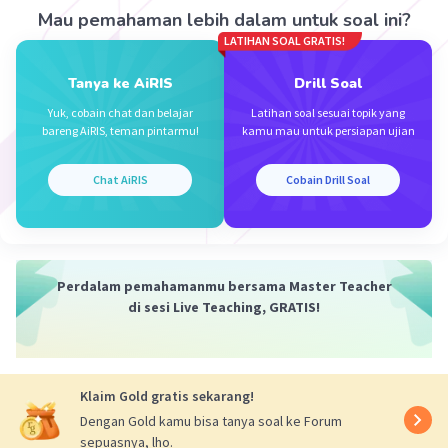
keluar dari membran, pengotor dalm enzim pun
Mau pemahaman lebih dalam untuk soal ini?
dapat
LATIHAN SOAL GRATIS!
berkurang. Jadi, pemurnian enzim tersebut
Tanya ke AiRIS
Drill Soal
memanfaatkan salah satu sifat koloid yaitu
dialisis.
Yuk, cobain chat dan belajar
Latihan soal sesuai topik yang
bareng AiRIS, teman pintarmu!
kamu mau untuk persiapan ujian
·
0.0
(
0
)
Balas
Beri Rating
Chat AiRIS
Cobain Drill Soal
Mazaya M
Community
Level 25
31 Maret 2024 01:17
Perdalam pemahamanmu bersama Master Teacher
A.
di sesi Live Teaching, GRATIS!
Iklan
·
0.0
(
0
)
Balas
Beri Rating
Klaim Gold gratis sekarang!
Dengan Gold kamu bisa tanya soal ke Forum
sepuasnya, lho.