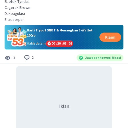
B. efek Tyndall
C. gerak Brown
D. koagulasi
E. adsorpsi
Ikuti Tryout SNBT & Menangkan E-Wallet
100rb
Klaim
Habis dalam
00
:
20
:
05
:
00
2
1
Jawaban terverifikasi
Iklan