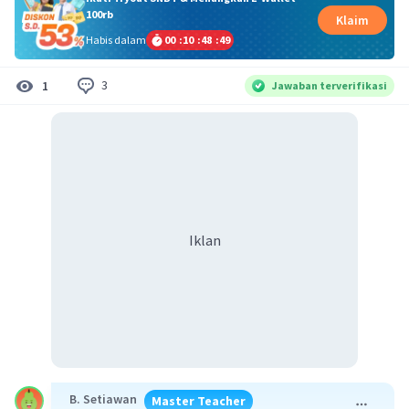
100rb
Klaim
Habis dalam
00
:
10
:
48
:
49
3
1
Jawaban terverifikasi
Iklan
B. Setiawan
Master Teacher