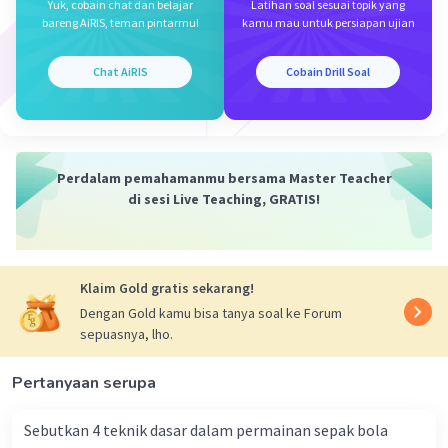
Yuk, cobain chat dan belajar
Latihan soal sesuai topik yang
Jadi, jawaban yang tepat adalah pilihan D.
bareng AiRIS, teman pintarmu!
kamu mau untuk persiapan ujian
Tendangan.
Chat AiRIS
Cobain Drill Soal
·
3.0
(
1
)
Balas
Beri Rating
Hannifah N
Level 15
Perdalam pemahamanmu bersama Master Teacher
12 Januari 2023 01:33
di sesi Live Teaching, GRATIS!
D. tendangan
·
3.0
(
1
)
Balas
Beri Rating
Iklan
Klaim Gold gratis sekarang!
Fadhil N
Level 51
Dengan Gold kamu bisa tanya soal ke Forum
11 Januari 2023 13:36
sepuasnya, lho.
D.tendangan
Pertanyaan serupa
·
0.0
(
0
)
Balas
Beri Rating
Sebutkan 4 teknik dasar dalam permainan sepak bola​