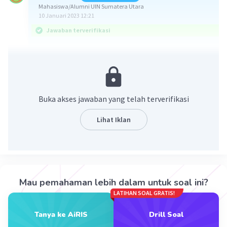
Mahasiswa/Alumni UIN Sumatera Utara
10 Januari 2023 12:21
Jawaban terverifikasi
Jawaban:
D. Tendangan.
Penjelasan:
Buka akses jawaban yang telah terverifikasi
Dalam pencak silat adalah 2 jenis teknik
serangan yang dapat dilakukan yakni pukulan
Lihat Iklan
dan tendangan. Pukulan adalah bentuk serangan
yang digunakan untuk menyerang lawan dari
jarak dekat. Sedangkan tendangan adalah bentuk
serangan untuk menyerang lawan dari jarak jauh.
Mau pemahaman lebih dalam untuk soal ini?
Dengan dmeikian. salah satu bentuk serangan
LATIHAN SOAL GRATIS!
yang dipergunakan untuk jarak jauh yaitu
tendangan.
Tanya ke AiRIS
Drill Soal