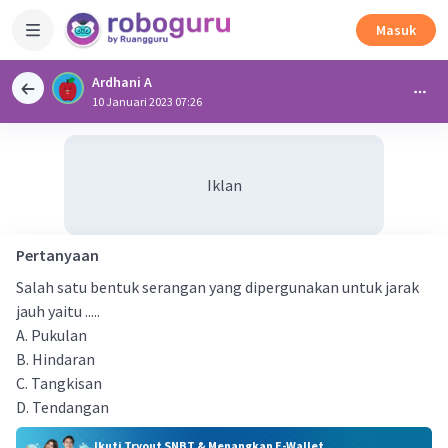
Masuk
Ardhani A
10 Januari 2023 07:26
Iklan
Pertanyaan
Salah satu bentuk serangan yang dipergunakan untuk jarak
jauh yaitu .....
A. Pukulan
B. Hindaran
C. Tangkisan
D. Tendangan
Ikuti Tryout SNBT & Menangkan E-Wallet