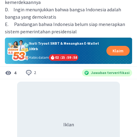
kemerdekaannya
D. Ingin menunjukkan bahwa bangsa Indonesia adalah
bangsa yang demokratis
E. Pandangan bahwa Indonesia belum siap menerapkan
sistem pemerintahan presidensial
Ikuti Tryout SNBT & Menangkan E-Wallet
100rb
Klaim
Habis dalam
02
:
15
:
59
:
58
2
4
Jawaban terverifikasi
Iklan