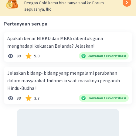
Dengan Gold kamu bisa tanya soal ke Forum
sepuasnya, lho.
Pertanyaan serupa
·
0.0
(
0
)
Balas
Beri Rating
Apakah benar NIBKD dan MBKS dibentuk guna
menghadapi kekuatan Belanda? Jelaskan!
Muhammad F
Level 3
39
5.0
Jawaban terverifikasi
26 November 2023 16:09
E. Pandangan bahwa Indonesia belum siap menerapkan
sistem pemerintahan presidensial:
Jelaskan bidang- bidang yang mengalami perubahan
dalam masyarakat Indonesia saat masuknya pengaruh
Iklan
Pemimpin kemerdekaan, termasuk Soekarno, memiliki
Hindu-Budha !
pandangan bahwa Indonesia, yang baru merdeka dan
menghadapi berbagai tantangan, mungkin belum siap
38
3.7
Jawaban terverifikasi
untuk mengelola sistem presidensial yang cenderung
memerlukan stabilitas dan konsolidasi politik yang lebih
matang.
·
0.0
(
0
)
Balas
Beri Rating