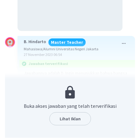
B. Hindarto
Master Teacher
Mahasiswa/Alumni Universitas Negeri Jakarta
27 November 2023 06:54
Jawaban terverifikasi
Jawabannya adalah D. Ingin menunjukkan bahwa bangsa
indonesia adalah bangsa yang demokratis
Simak penjelasannya yuk,
Buka akses jawaban yang telah terverifikasi
Melalui Maklumat Pemerintah pada 14 November 1945
Lihat Iklan
menyatakan bahwa sistem pemerintahan Indonesia
berubah dari presidensial ke parlementer. Dengan
adanya maklumat ini, Kepala Negara dipegang oleh
Presiden, sedangkan Kepala Pemerintahan dipegang