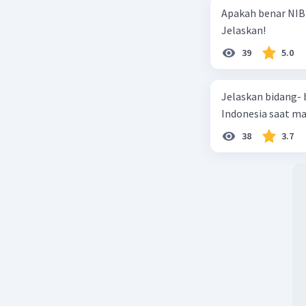
Apakah benar NIB
Jelaskan!
39
5.0
Jelaskan bidang-
Indonesia saat m
38
3.7