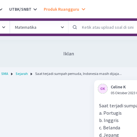
UTBK/SNBT
Produk Ruangguru
Iklan
SMA
Sejarah
Saat terjadi sumpah pemuda, Indonesia masih dijaja...
Celine K
05 Oktober 2023 
Saat terjadi sumpa
a. Portugis
b. Inggris
c. Belanda
d. Jepang