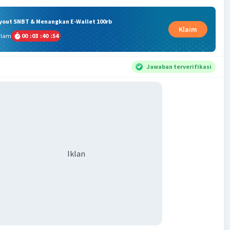
ryout SNBT & Menangkan E-Wallet 100rb
Klaim
alam
00
:
03
:
40
:
54
Jawaban terverifikasi
Iklan