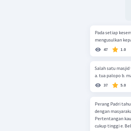
Pada setiap kese
mengusulkan kepad
47
1.0
Salah satu masjid 
37
5.0
Perang Padri tahu
dengan masyarakat
Pertentangan kau
cukup tinggi e. 