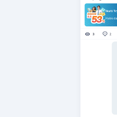
Ikuti T
Habis d
2
3