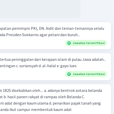
mpatan pemimpin PKI, DN. Aidit dan teman-temannya selalu
a Presiden Soekarno agar petani dan buruh...
Jawaban terverifikasi
tertua peninggalan dari kerajaan islam di pulau Jawa adalah...
a. tua palopo b. mantingan c. suriansyah d. al-halal e. gayo lues
Jawaban terverifikasi
n 1825 disebabkan oleh.... a. adanya bentrok antara belanda
 b. hasil panen rakyat di rampas oleh Belanda C.
m adat dengan kaum ulama d. penarikan pajak tanah yang
Belanda ikut campur membentuk kaum adat