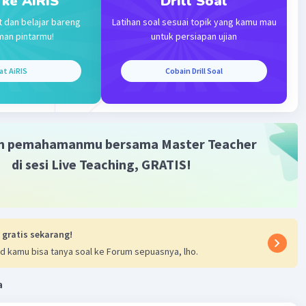
 ke AiRIS
Drill Soal
·
0.0
(
0
)
Balas
ating
t dan belajar bareng
Latihan soal sesuai topik yang kamu mau
man pintarmu!
untuk persiapan ujian
Community
Level 73
at AiRIS
Cobain Drill Soal
023 11:54
terverifikasi
adi Sumpah Pemuda pada tanggal 28 Oktober 1928,
Iklan
 masih dijajah oleh negara:
m pemahamanmu bersama Master Teacher
di sesi Live Teaching, GRATIS!
.
emuda merupakan reaksi terhadap penjajahan Belanda dan
 salah satu langkah awal dalam perjuangan menuju
 gratis sekarang!
an Indonesia.
d kamu bisa tanya soal ke Forum sepuasnya, lho.
·
0.0
(
0
)
Balas
ating
a