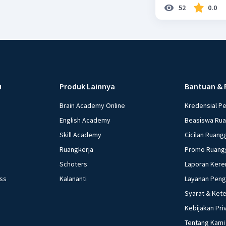
52
0.0
u
Produk Lainnya
Bantuan & 
Brain Academy Online
Kredensial P
English Academy
Beasiswa Ru
Skill Academy
Cicilan Ruang
Ruangkerja
Promo Ruang
Schoters
Laporan Kere
ess
Kalananti
Layanan Pen
Syarat & Ket
Kebijakan Pri
Tentang Kami