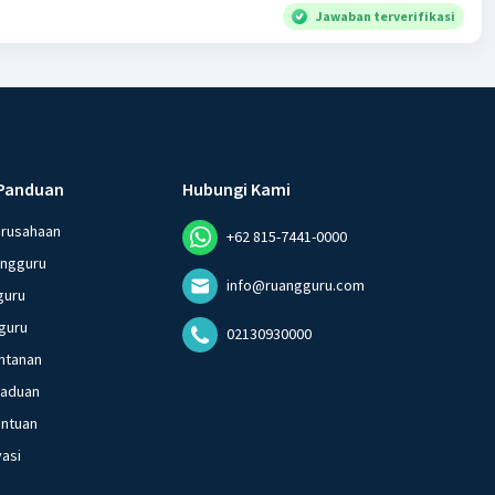
Jawaban terverifikasi
Panduan
Hubungi Kami
erusahaan
+62 815-7441-0000
angguru
info@ruangguru.com
guru
guru
02130930000
ntanan
gaduan
entuan
vasi