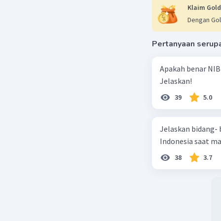
Klaim Gold
Dengan Gol
Pertanyaan serup
Apakah benar NIB
Jelaskan!
39
5.0
Jelaskan bidang-
Indonesia saat m
38
3.7