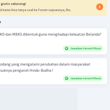
 gratis sekarang!
d kamu bisa tanya soal ke Forum sepuasnya, lho.
a
KD dan MBKS dibentuk guna menghadapi kekuatan Belanda?
Jawaban terverifikasi
 bidang yang mengalami perubahan dalam masyarakat
asuknya pengaruh Hindu-Budha !
Jawaban terverifikasi