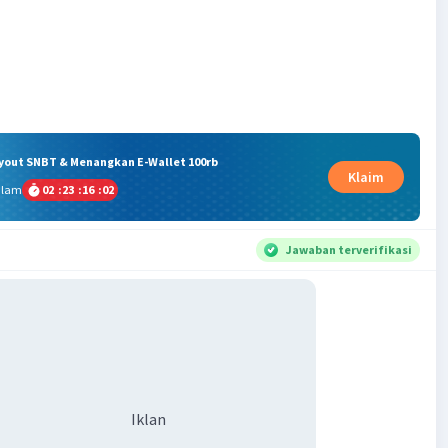
ryout SNBT & Menangkan E-Wallet 100rb
Klaim
alam
02
:
23
:
16
:
02
Jawaban terverifikasi
Iklan