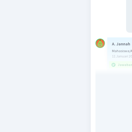
A. Jannah
Mahasiswa/A
11 Januari 2
Jawaban 
Jawaban y
South Asi
merupakan
yang berd
SAARC:
1. Mening
Selatan
2. Menumb