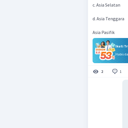
c. Asia Selatan
d. Asia Tenggara
Asia Pasifik
Ikuti T
Habis d
1
2