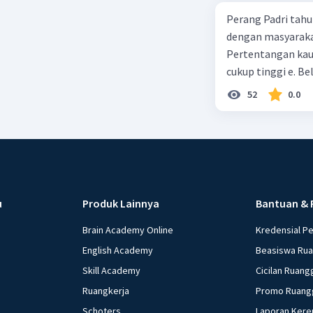
Perang Padri tahu
dengan masyarakat
Pertentangan kau
cukup tinggi e. 
52
0.0
u
Produk Lainnya
Bantuan & 
Brain Academy Online
Kredensial P
English Academy
Beasiswa Ru
Skill Academy
Cicilan Ruang
Ruangkerja
Promo Ruang
Schoters
Laporan Kere