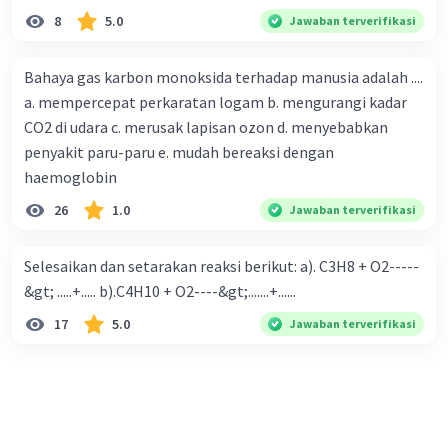
8
5.0
Jawaban terverifikasi
Bahaya gas karbon monoksida terhadap manusia adalah ....
a. mempercepat perkaratan logam b. mengurangi kadar
CO2 di udara c. merusak lapisan ozon d. menyebabkan
penyakit paru-paru e. mudah bereaksi dengan
haemoglobin
26
1.0
Jawaban terverifikasi
Selesaikan dan setarakan reaksi berikut: a). C3H8 + O2-----
&gt; .....+..... b).C4H10 + O2----&gt;.......+......
17
5.0
Jawaban terverifikasi