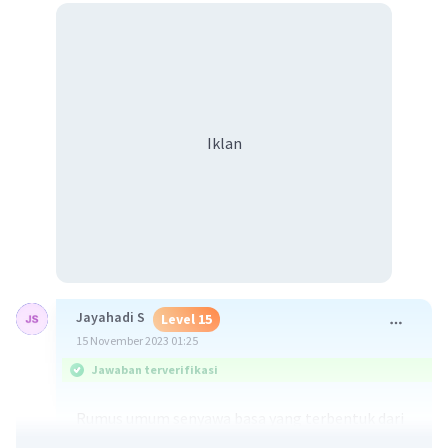
Iklan
Jayahadi S
Level 15
15 November 2023 01:25
Jawaban terverifikasi
Rumus umum senyawa basa yang terbentuk dari
unsur-unsur ini adalah
MOH
, di mana M adalah