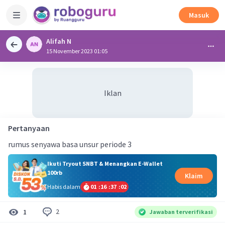
Masuk
Alifah N
15 November 2023 01:05
Iklan
Pertanyaan
rumus senyawa basa unsur periode 3
Ikuti Tryout SNBT & Menangkan E-Wallet
100rb
Klaim
Habis dalam
01
:
16
:
37
:
01
2
1
Jawaban terverifikasi