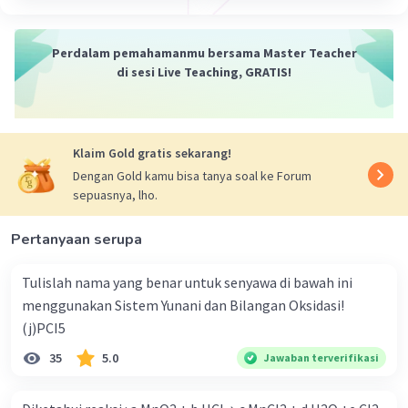
Pada unsur periode 3 ada 3 logam yaitu natrium (Na),
magnesium (Mg), dan aluminium (Al).
1) LOH : hidroksida Na yaitu NaOH.
Perdalam pemahamanmu bersama Master Teacher
2) M(OH)2 : hidroksida Mg yaitu Mg(OH)2.
di sesi Live Teaching, GRATIS!
3) Al(OH)3 untuk hidroksida Al.
Jadi, rumus senyawa basa periode 3 adalah NaOH,
Mg(OH)2, dan Al(OH)3.
Klaim Gold gratis sekarang!
Dengan Gold kamu bisa tanya soal ke Forum
·
0.0
(
0
)
Balas
Beri Rating
sepuasnya, lho.
Pertanyaan serupa
Tulislah nama yang benar untuk senyawa di bawah ini
menggunakan Sistem Yunani dan Bilangan Oksidasi!
(j)PCI5
35
5.0
Jawaban terverifikasi