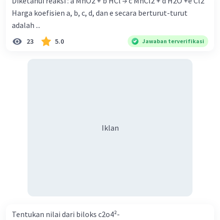
Diketahui reaksi : a MnO2 + b HCl → c MnCl2 + d H2O +e Cl2
Harga koefisien a, b, c, d, dan e secara berturut-turut
adalah ...
23
5.0
Jawaban terverifikasi
Iklan
Tentukan nilai dari biloks c2o4²-