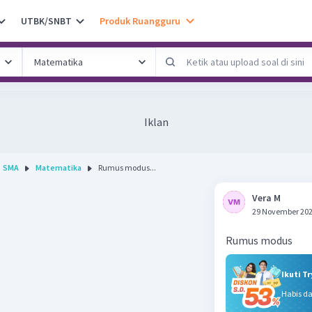
UTBK/SNBT
Produk Ruangguru
Iklan
SMA
Matematika
Rumus modus...
Vera M
29 November 202
Rumus modus
Ikuti T
Habis d