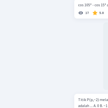
cos 105° - cos 15°
17
5.0
Titik P(p,−2) mel
adalah .... A. 0 B. −1