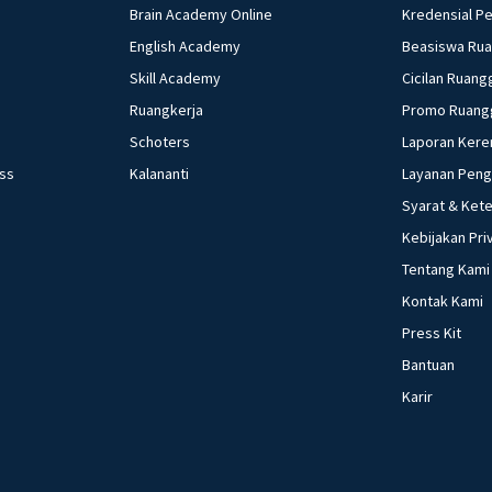
Brain Academy Online
Kredensial P
English Academy
Beasiswa Ru
Skill Academy
Cicilan Ruang
Ruangkerja
Promo Ruang
Schoters
Laporan Kere
ess
Kalananti
Layanan Pen
Syarat & Ket
Kebijakan Pri
Tentang Kami
Kontak Kami
Press Kit
Bantuan
Karir