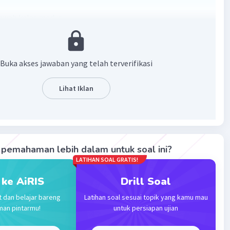
 bawah kelas modus
sih frekuensi sebelum kelas modus
ih frekuensi setelah kelas modus
g kelas
Buka akses jawaban yang telah terverifikasi
Lihat Iklan
pemahaman lebih dalam untuk soal ini?
LATIHAN SOAL GRATIS!
·
0.0
(
0
)
Balas
ating
 ke AiRIS
Drill Soal
Level 11
t dan belajar bareng
Latihan soal sesuai topik yang kamu mau
vember 2023 06:12
man pintarmu!
untuk persiapan ujian
awaban terverifikasi