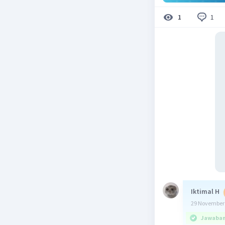
1
1
Iktimal H
29 November 
Jawaban 