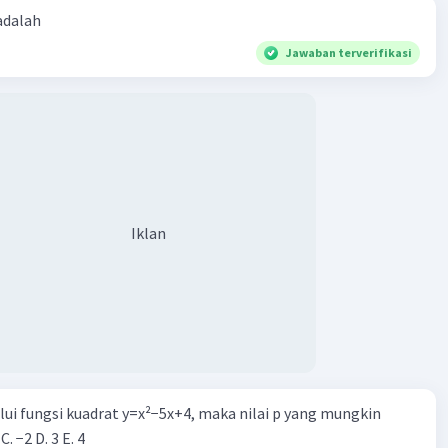
 adalah
Jawaban terverifikasi
Iklan
alui fungsi kuadrat y=x²−5x+4, maka nilai p yang mungkin
 C. −2 D. 3 E. 4