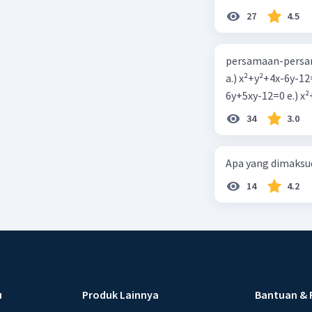
27
4.5
persamaan-persam
a.) x²+y²+4x-6y-12
6y+5xy-1
34
3.0
Apa yang dimaksud
14
4.2
u
Produk Lainnya
Bantuan & 