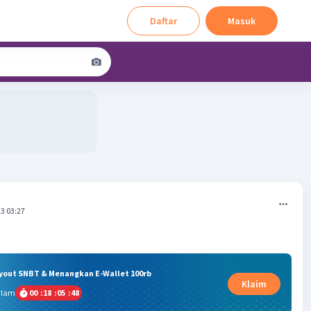
Daftar
Masuk
3 03:27
ryout SNBT & Menangkan E-Wallet 100rb
Klaim
alam
00
:
18
:
05
:
47