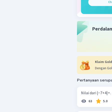
aku 
Ch
stat
ser
car
fre
Perdala
sel
(d1 
Klaim Gold
Dengan Gol
Pertanyaan serup
63
5.0