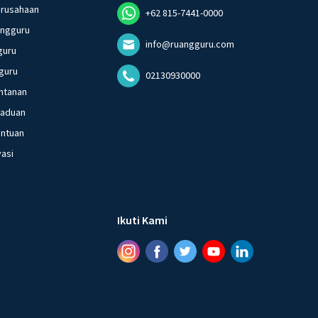
erusahaan
+62 815-7441-0000
angguru
info@ruangguru.com
guru
guru
02130930000
ntanan
gaduan
entuan
vasi
Ikuti Kami