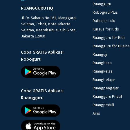
Ruangguru
RUANGGURU HQ
Roboguru Plus
Jl. Dr. Saharjo No.161, Manggarai
Dafa dan Lulu
Selatan, Tebet, Kota Jakarta
Kursus for Kids
Selatan, Daerah Khusus Ibukota
Jakarta 12860
Ruangguru for Kids
Ruangguru for Busin
Coba GRATIS Aplikasi
Ruanguji
Roboguru
Ruangbaca
Ruangkelas
Ruangbelajar
Ruangpengajar
Coba GRATIS Aplikasi
Ruangguru Privat
Ruangguru
Ruangpeduli
Airis