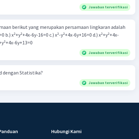
Jawaban terverifikasi
aan berikut yang merupakan persamaan lingkaran adalah
=0 b.) x²+y²+4x-6y-16=0 c.) x²-y²+4x-6y+16=0 d.) x²+y²+4x-
2=0 e.) x²+y²+4x-6y+13=0
Jawaban terverifikasi
 dengan Statistika?
Jawaban terverifikasi
Panduan
Hubungi Kami