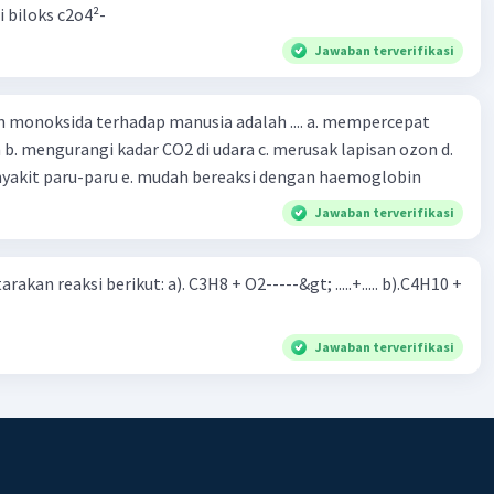
i biloks c2o4²-
Jawaban terverifikasi
oksida terhadap manusia adalah .... a. mempercepat
 d.
menyebabkan penyakit paru-paru e. mudah bereaksi dengan haemoglobin
Jawaban terverifikasi
rakan reaksi berikut: a). C3H8 + O2-----&gt; .....+..... b).C4H10 +
Jawaban terverifikasi