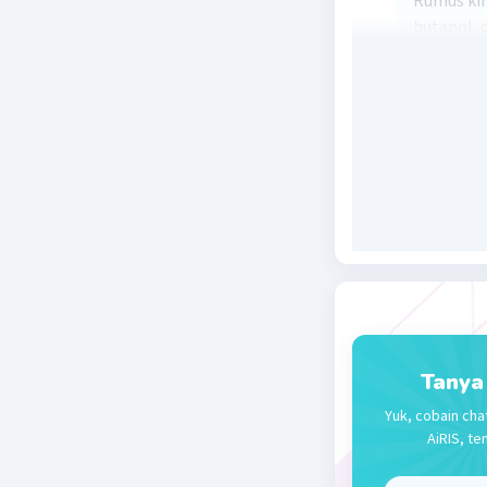
Rumus kim
butanol, 
Senyawa i
sepuluh a
molekuln
Beri R
Tanya
Yuk, cobain cha
AiRIS, te