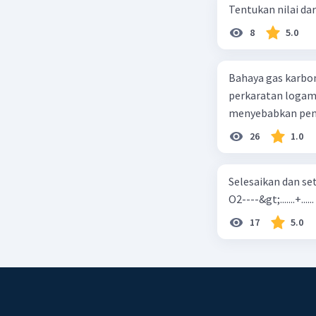
Tentukan nilai dar
8
5.0
Bahaya gas karbon mon
perkaratan logam b. mengurangi kadar CO2 di udara c. merusak lapisan ozon
26
1.0
Selesaikan dan seta
O2----&gt;.......+......
17
5.0