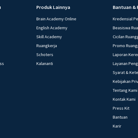
u
Produk Lainnya
Bantuan & 
Brain Academy Online
Kredensial P
English Academy
Beasiswa Ru
Skill Academy
Cicilan Ruang
Ruangkerja
Promo Ruang
Schoters
Laporan Kere
ess
Kalananti
Layanan Pen
Syarat & Ket
Kebijakan Pri
Tentang Kami
Kontak Kami
Press Kit
Bantuan
Karir