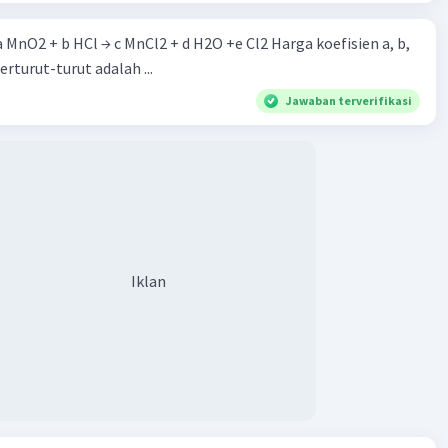
 a MnO2 + b HCl → c MnCl2 + d H2O +e Cl2 Harga koefisien a, b,
berturut-turut adalah ...
Jawaban terverifikasi
Iklan