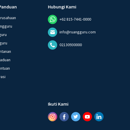
Panduan
Hubungi Kami
erusahaan
+62 815-7441-0000
angguru
info@ruangguru.com
guru
guru
02130930000
ntanan
gaduan
entuan
vasi
Ikuti Kami