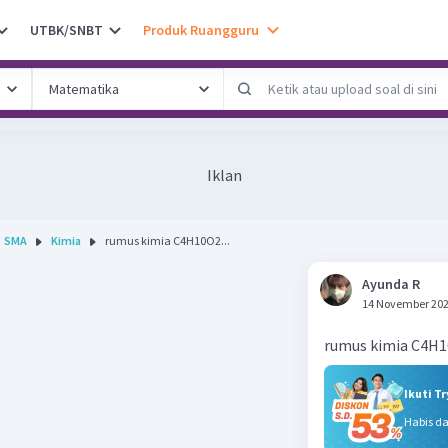
UTBK/SNBT
Produk Ruangguru
Iklan
SMA
Kimia
rumus kimia C4H10O2...
Ayunda R
14 November 202
rumus kimia C4H
Ikuti T
Habis d