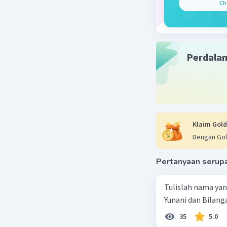
Ch
Perdala
Klaim Gold
Dengan Gol
Pertanyaan serup
Tulislah nama ya
Yunani dan Bilanga
35
5.0