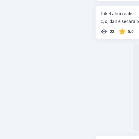
Diketahui reaksi :
c, d, dan e secara 
23
5.0