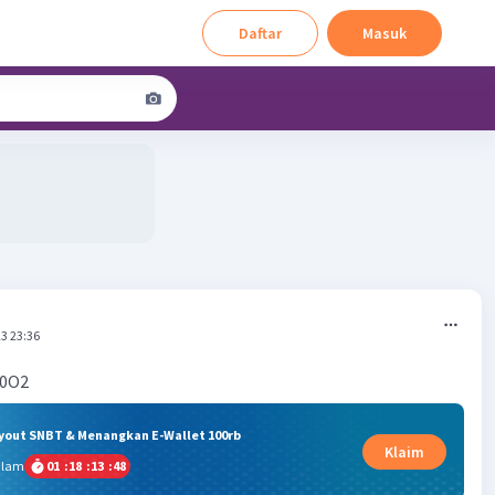
Daftar
Masuk
3 23:36
10O2
ryout SNBT & Menangkan E-Wallet 100rb
Klaim
alam
01
:
18
:
13
:
48