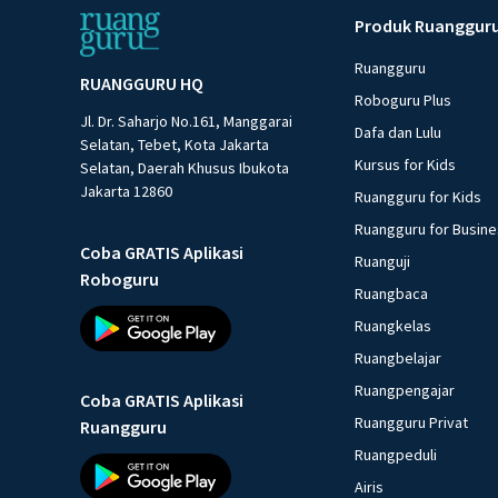
Produk Ruanggur
Ruangguru
RUANGGURU HQ
Roboguru Plus
Jl. Dr. Saharjo No.161, Manggarai
Dafa dan Lulu
Selatan, Tebet, Kota Jakarta
Kursus for Kids
Selatan, Daerah Khusus Ibukota
Jakarta 12860
Ruangguru for Kids
Ruangguru for Busin
Coba GRATIS Aplikasi
Ruanguji
Roboguru
Ruangbaca
Ruangkelas
Ruangbelajar
Ruangpengajar
Coba GRATIS Aplikasi
Ruangguru Privat
Ruangguru
Ruangpeduli
Airis