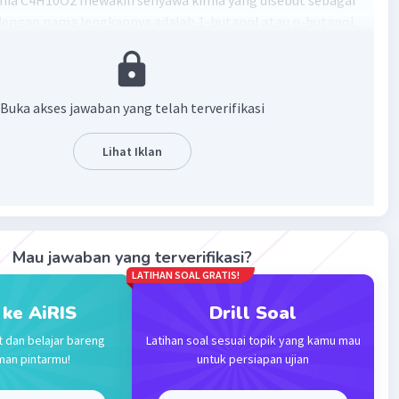
ia C4H10O2 mewakili senyawa kimia yang disebut sebagai
dengan nama lengkapnya adalah 1-butanol atau n-butanol.
ni merupakan alkohol yang memiliki empat atom karbon,
tom hidrogen, dan dua atom oksigen dalam setiap
ya.
Buka akses jawaban yang telah terverifikasi
·
0.0
(
0
)
Balas
ating
Lihat Iklan
Mau jawaban yang terverifikasi?
LATIHAN SOAL GRATIS!
Iklan
 ke AiRIS
Drill Soal
t dan belajar bareng
Latihan soal sesuai topik yang kamu mau
man pintarmu!
untuk persiapan ujian