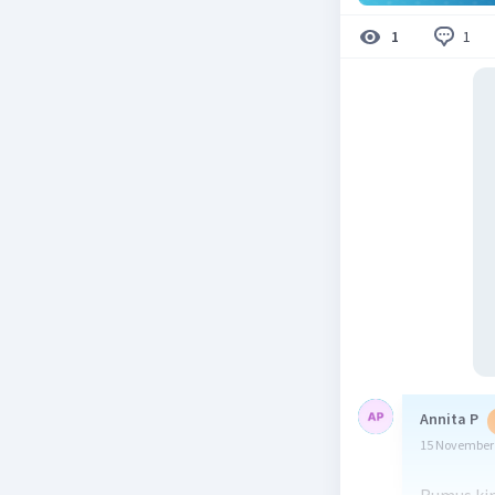
1
1
Annita P
15 November 