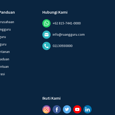
Panduan
Hubungi Kami
erusahaan
+62 815-7441-0000
angguru
info@ruangguru.com
guru
guru
02130930000
ntanan
gaduan
entuan
vasi
Ikuti Kami