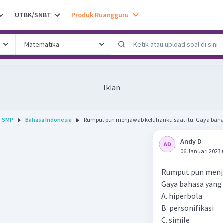
UTBK/SNBT
Produk Ruangguru
Iklan
SMP
Bahasa Indonesia
Rumput pun menjawab keluhanku saat itu. Gay
Andy D
06 Januari 2023 
Rumput pun menja
Gaya bahasa yang 
A. hiperbola
B. personifikasi
C. simile