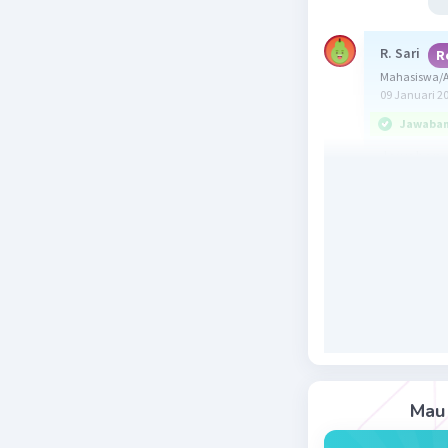
R. Sari
R
Mahasiswa/Al
09 Januari 2
Jawaban 
Jawaban y
Majas mer
suatu kal
seperti:
1. Person
sifat sepe
2. Hiperb
3. Simile
4. Sarkasm
Mau 
Jadi, jawa