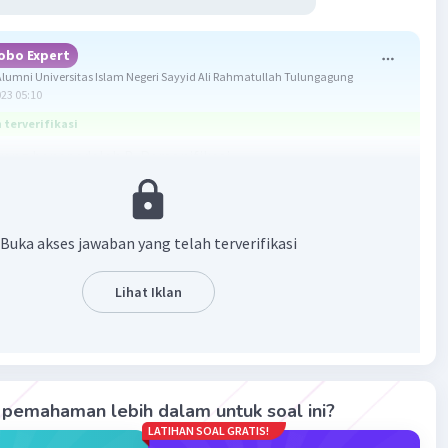
obo Expert
umni Universitas Islam Negeri Sayyid Ali Rahmatullah Tulungagung
023 05:10
terverifikasi
ang benar adalah B. Personifikasi.
upakan suatu bentuk gaya bahasa yang digunakan agar
imat menjadi lebih menarik. Majas ada bermacam-macam
Buka akses jawaban yang telah terverifikasi
ifikasi yaitu menganggap benda mati seolah-olah memiliki
Lihat Iklan
rti manusia.
ola yaitu melebih-lebihkan sesuatu.
 yaitu membandingkan dua hal dengan sesuatu yang lainnya.
e yaitu sindiran.
pemahaman lebih dalam untuk soal ini?
ban yang benar adalah B. Personifikasi.
LATIHAN SOAL GRATIS!