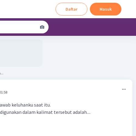
Daftar
Masuk
a baha...
01:58
wab keluhanku saat itu.
digunakan dalam kalimat tersebut adalah....