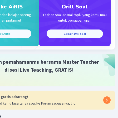
 ke AiRIS
Drill Soal
·
5.0
(
1
)
Balas
ating
t dan belajar bareng
Latihan soal sesuai topik yang kamu mau
man pintarmu!
untuk persiapan ujian
el 26
023 12:46
at AiRIS
Cobain Drill Soal
fikasi
Iklan
·
0.0
(
0
)
Balas
ating
m pemahamanmu bersama Master Teacher
di sesi Live Teaching, GRATIS!
 gratis sekarang!
d kamu bisa tanya soal ke Forum sepuasnya, lho.
a