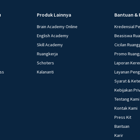
u
Produk Lainnya
Bantuan & 
Brain Academy Online
Kredensial P
English Academy
Beasiswa Ru
Skill Academy
Cicilan Ruang
Ruangkerja
Promo Ruang
Schoters
Laporan Kere
ess
Kalananti
Layanan Pen
Syarat & Ket
Kebijakan Pri
Tentang Kami
Kontak Kami
Press Kit
Bantuan
Karir