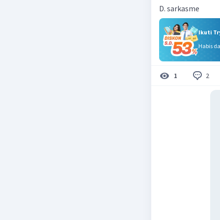
D. sarkasme
Ikuti T
Habis d
2
1