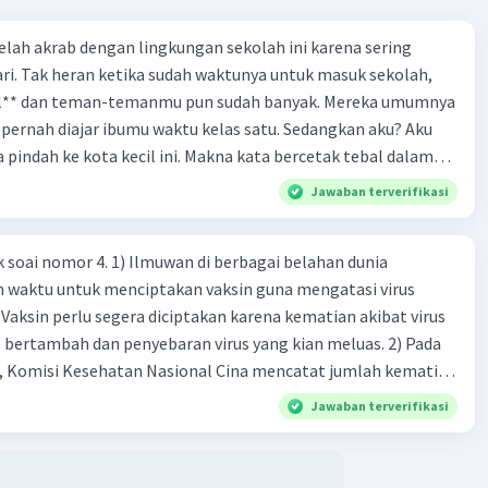
 telah akrab dengan lingkungan sekolah ini karena sering
ri. Tak heran ketika sudah waktunya untuk masuk sekolah,
el** dan teman-temanmu pun sudah banyak. Mereka umumnya
pernah diajar ibumu waktu kelas satu. Sedangkan aku? Aku
a pindah ke kota kecil ini. Makna kata bercetak tebal dalam
kutipan cerpen tersebut adalah .... A. ramah C. santun B. sopan D. baik
Jawaban terverifikasi
k soai nomor 4. 1) Ilmuwan di berbagai belahan dunia
n waktu untuk menciptakan vaksin guna mengatasi virus
 Vaksin perlu segera diciptakan karena kematian akibat virus
 bertambah dan penyebaran virus yang kian meluas. 2) Pada
), Komisi Kesehatan Nasional Cina mencatat jumlah kematian
na baru telah mencapai 636 kasus, sedangkan jumlah warga
Jawaban terverifikasi
njadi 31.161 kasus. Kasus terbanyak terjadi di Hubei, Cina,
n du niairus pertama muncul. Selain di Cina, virus itu kini
 lebih dari 25 negara. 3) Para ilmuwan bekerja dalam