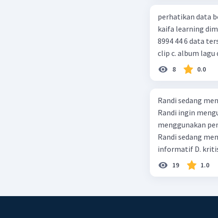
perhatikan data berikut! judul : gurunya manusia penulis : 
kaifa learning dimensi : xx = 256 hlm, 24 cm, cetakan xiv, juni 2014 , isbn : 978 602
8994 44 6 data tersebut termasuk identitas untuk teks ulasan.... a. buku b. video
clip c. album lagu 
8
0.0
Randi sedang meng
Randi ingin mengu
menggunakan pendekatan sosiol
Randi sedang membuat t
informatif D. kriti
19
1.0