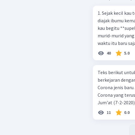
1. Sejak kecil kau
diajak ibumu kema
kau begitu **sup
murid-murid yang 
waktu itu baru saj
40
5.0
Teks berikut untu
berkejaran denga
Corona jenis baru.
Corona yang terus
Jum'at (7-2-2020
akibat virus Coro
11
0.0
yang terinfeksi me
tempat vi kesehata
telah menyebar ke