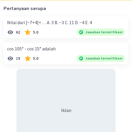
Pertanyaan serupa
Nilai dari |−7+4|=… A. 3 B. −3 C. 11 D. −4 E. 4
62
5.0
Jawaban terverifikasi
cos 105° - cos 15° adalah
19
5.0
Jawaban terverifikasi
Iklan