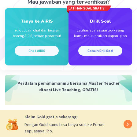
Mau jawaban yang terverifikasi?
LATIHAN SOAL GRATIS!
Tanya ke AiRIS
Drill Soal
Yuk, cobain chat dan belajar
Latihan soal sesuai topik yang
bareng AiRIS, teman pintarmu!
kamu mau untuk persiapan ujian
Chat AiRIS
Cobain Drill Soal
Perdalam pemahamanmu bersama Master Teacher
di sesi Live Teaching, GRATIS!
Klaim Gold gratis sekarang!
Dengan Gold kamu bisa tanya soal ke Forum
sepuasnya, lho.