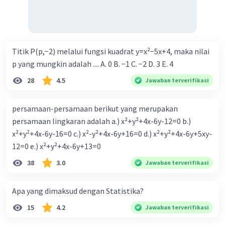
Titik P(p,−2) melalui fungsi kuadrat y=x²−5x+4, maka nilai
p yang mungkin adalah .... A. 0 B. −1 C. −2 D. 3 E. 4
28
4.5
Jawaban terverifikasi
persamaan-persamaan berikut yang merupakan
persamaan lingkaran adalah a.) x²+y²+4x-6y-12=0 b.)
x²+y²+4x-6y-16=0 c.) x²-y²+4x-6y+16=0 d.) x²+y²+4x-6y+5xy-
12=0 e.) x²+y²+4x-6y+13=0
38
3.0
Jawaban terverifikasi
Apa yang dimaksud dengan Statistika?
15
4.2
Jawaban terverifikasi