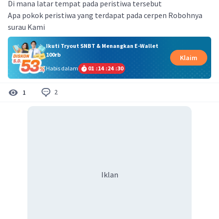
Di mana latar tempat pada peristiwa tersebut
Apa pokok peristiwa yang terdapat pada cerpen Robohnya
surau Kami
Ikuti Tryout SNBT & Menangkan E-Wallet
100rb
Klaim
Habis dalam
01
:
14
:
24
:
30
2
1
Iklan