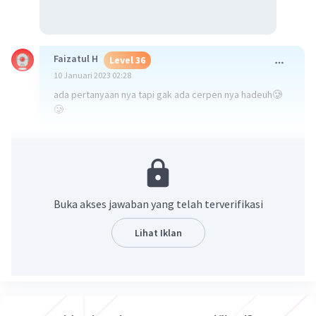
Faizatul H
Level 36
10 Januari 2023 02:28
ada pertanyaan nya tapi gak ada cerpen nya hadeuh🥲
🥲
·
0.0
(
0
)
Balas
Beri Rating
Nadhifah M
Level 29
Buka akses jawaban yang telah terverifikasi
10 Januari 2023 09:55
Lihat Iklan
Jawabannya E
Iklan
·
0.0
(
0
)
Balas
Beri Rating