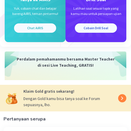
Intensifikasi pertanian melibatkan usaha untuk
meningkatkan produktivitas lahan pertanian yang sudah
Yuk, cobain chat dan belajar
Latihan soal sesuai topik yang
bareng AiRIS, teman pintarmu!
kamu mau untuk persiapan ujian
ada, bukan memperluas lahan pertanian seperti yang
disebutkan pada pilihan b. Pilihan c menyebut
peningkatan produksi pertanian, yang merupakan hasil
Chat AiRIS
Cobain Drill Soal
dari intensifikasi pertanian. Pilihan d dan e, sementara
penting, lebih berkaitan dengan pendayagunaan dan
pembekalan masyarakat desa daripada aspek teknis
Revolusi Hijau seperti intensifikasi pertanian.
Perdalam pemahamanmu bersama Master Teacher
·
0.0
(
0
)
Balas
Beri Rating
di sesi Live Teaching, GRATIS!
Klaim Gold gratis sekarang!
Dengan Gold kamu bisa tanya soal ke Forum
sepuasnya, lho.
Pertanyaan serupa