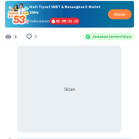
Ikuti Tryout SNBT & Menangkan E-Wallet
100rb
Klaim
Habis dalam
02
:
09
:
51
:
21
2
3
Jawaban terverifikasi
Iklan