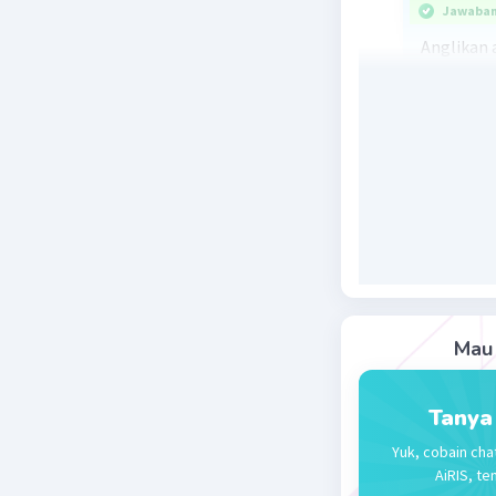
Jawaban 
Anglikan 
dampak da
aliran ge
seperti C
dipelopor
Beri R
Mau 
Tanya
Yuk, cobain cha
AiRIS, te