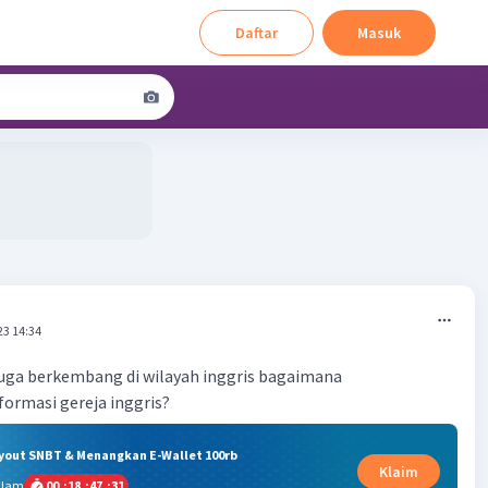
Daftar
Masuk
23 14:34
juga berkembang di wilayah inggris bagaimana
ormasi gereja inggris?
ryout SNBT & Menangkan E-Wallet 100rb
Klaim
alam
00
:
18
:
47
:
31