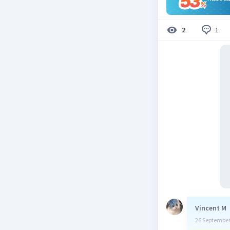
1
2
Vincent M
26 September