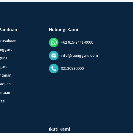
Panduan
Hubungi Kami
erusahaan
+62 815-7441-0000
angguru
info@ruangguru.com
guru
guru
02130930000
ntanan
gaduan
entuan
vasi
Ikuti Kami