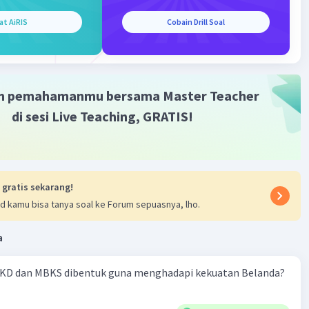
at AiRIS
Cobain Drill Soal
m pemahamanmu bersama Master Teacher
di sesi Live Teaching, GRATIS!
 gratis sekarang!
d kamu bisa tanya soal ke Forum sepuasnya, lho.
a
KD dan MBKS dibentuk guna menghadapi kekuatan Belanda?