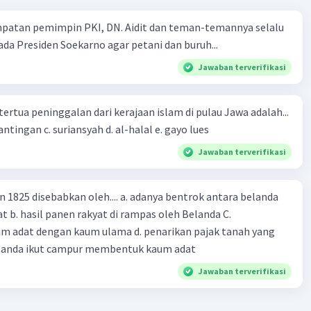
mpatan pemimpin PKI, DN. Aidit dan teman-temannya selalu
a Presiden Soekarno agar petani dan buruh...
Jawaban terverifikasi
tertua peninggalan dari kerajaan islam di pulau Jawa adalah...
a. tua palopo b. mantingan c. suriansyah d. al-halal e. gayo lues
Jawaban terverifikasi
n 1825 disebabkan oleh.... a. adanya bentrok antara belanda
 b. hasil panen rakyat di rampas oleh Belanda C.
m adat dengan kaum ulama d. penarikan pajak tanah yang
Belanda ikut campur membentuk kaum adat
Jawaban terverifikasi