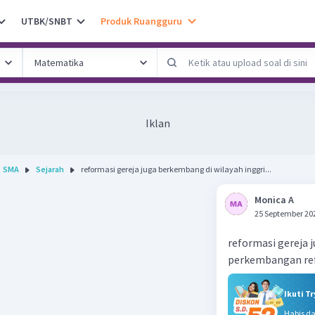
UTBK/SNBT
Produk Ruangguru
Iklan
SMA
Sejarah
reformasi gereja juga berkembang di wilayah inggri...
Monica A
25 September 20
reformasi gereja 
perkembangan ref
Ikuti T
Habis d