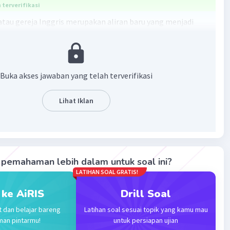
terverifikasi
atau gereja Inggris merupakan aliran baru yang menjadi
ri terjadinya reformasi gereja, sehingga memunculkan
reja baru yang terjadi pada masa reformasi gereja
alvinisme dan Lutheranisme. Munculnya gereja Anglikan
i dengan adanya berbagai faktor.
Buka akses jawaban yang telah terverifikasi
·
5.0
(
1
)
Balas
ating
Lihat Iklan
pemahaman lebih dalam untuk soal ini?
LATIHAN SOAL GRATIS!
Iklan
 ke AiRIS
Drill Soal
t dan belajar bareng
Latihan soal sesuai topik yang kamu mau
man pintarmu!
untuk persiapan ujian