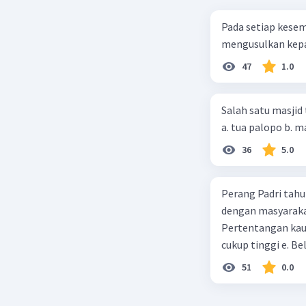
Pada setiap kese
mengusulkan kepad
47
1.0
Salah satu masjid 
36
5.0
Perang Padri tahu
dengan masyarakat
Pertentangan kau
cukup tinggi e. 
51
0.0