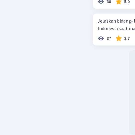
38
5.0
Jelaskan bidang-
Indonesia saat m
37
3.7