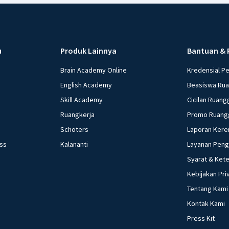
u
Produk Lainnya
Bantuan & 
Brain Academy Online
Kredensial P
English Academy
Beasiswa Ru
Skill Academy
Cicilan Ruang
Ruangkerja
Promo Ruang
Schoters
Laporan Kere
ess
Kalananti
Layanan Pen
Syarat & Ket
Kebijakan Pri
Tentang Kami
Kontak Kami
Press Kit