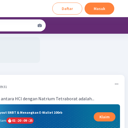
Daftar
Masuk
09:31
a antara HCl dengan Natrium Tetraborat adalah...
ryout SNBT & Menangkan E-Wallet 100rb
Klaim
alam
01
:
20
:
09
:
25