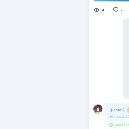
2
4
Qisara A
30 Agustus 2
Jawaban 