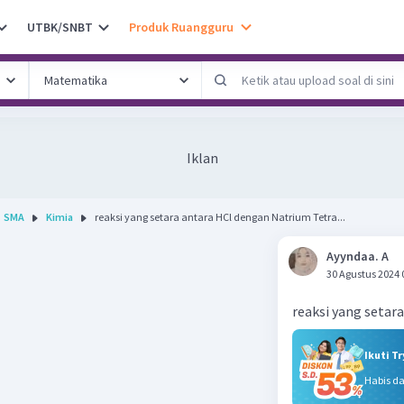
UTBK/SNBT
Produk Ruangguru
Iklan
SMA
Kimia
reaksi yang setara antara HCl dengan Natrium Tetra...
Ayyndaa. A
30 Agustus 2024 
reaksi yang setar
Ikuti T
Habis d