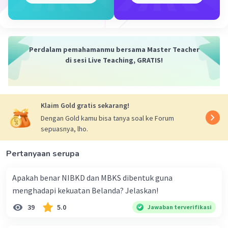
·
0.0
(
0
)
Balas
Beri Rating
Perdalam pemahamanmu bersama Master Teacher
di sesi Live Teaching, GRATIS!
Klaim Gold gratis sekarang!
Dengan Gold kamu bisa tanya soal ke Forum
sepuasnya, lho.
Pertanyaan serupa
Apakah benar NIBKD dan MBKS dibentuk guna
menghadapi kekuatan Belanda? Jelaskan!
39
5.0
Jawaban terverifikasi