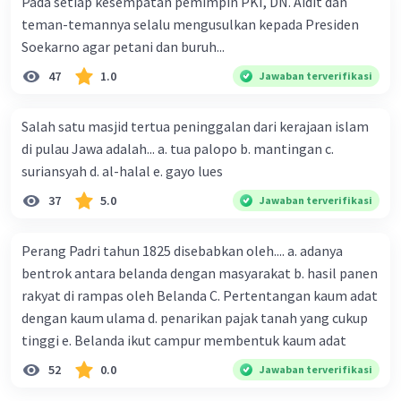
Pada setiap kesempatan pemimpin PKI, DN. Aidit dan
teman-temannya selalu mengusulkan kepada Presiden
Soekarno agar petani dan buruh...
47
1.0
Jawaban terverifikasi
Salah satu masjid tertua peninggalan dari kerajaan islam
di pulau Jawa adalah... a. tua palopo b. mantingan c.
suriansyah d. al-halal e. gayo lues
37
5.0
Jawaban terverifikasi
Perang Padri tahun 1825 disebabkan oleh.... a. adanya
bentrok antara belanda dengan masyarakat b. hasil panen
rakyat di rampas oleh Belanda C. Pertentangan kaum adat
dengan kaum ulama d. penarikan pajak tanah yang cukup
tinggi e. Belanda ikut campur membentuk kaum adat
52
0.0
Jawaban terverifikasi