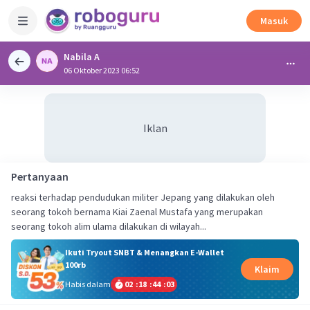
Masuk
Nabila A
06 Oktober 2023 06:52
Iklan
Pertanyaan
reaksi terhadap pendudukan militer Jepang yang dilakukan oleh
seorang tokoh bernama Kiai Zaenal Mustafa yang merupakan
seorang tokoh alim ulama dilakukan di wilayah...
Ikuti Tryout SNBT & Menangkan E-Wallet
100rb
Klaim
Habis dalam
02
:
18
:
44
:
03