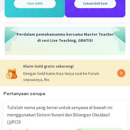
Chat AiRIS
Cobain Drill Soal
·
1.0
(
2
)
Balas
Beri Rating
Perdalam pemahamanmu bersama Master Teacher
di sesi Live Teaching, GRATIS!
Klaim Gold gratis sekarang!
Dengan Gold kamu bisa tanya soal ke Forum
sepuasnya, lho.
Iklan
Pertanyaan serupa
Tulislah nama yang benar untuk senyawa di bawah ini
menggunakan Sistem Yunani dan Bilangan Oksidasi!
(j)PCI5