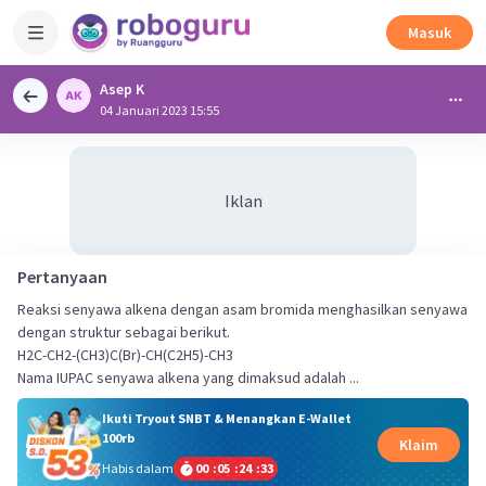
Masuk
Asep K
04 Januari 2023 15:55
Iklan
Pertanyaan
Reaksi senyawa alkena dengan asam bromida menghasilkan senyawa
dengan struktur sebagai berikut.
H2C-CH2-(CH3)C(Br)-CH(C2H5)-CH3
Nama IUPAC senyawa alkena yang dimaksud adalah ...
Ikuti Tryout SNBT & Menangkan E-Wallet
100rb
Klaim
Habis dalam
00
:
05
:
24
:
32