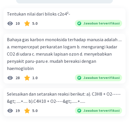
Tentukan nilai dari biloks c2o4²-
10
5.0
Jawaban terverifikasi
Bahaya gas karbon monoksida terhadap manusia adalah ....
a. mempercepat perkaratan logam b. mengurangi kadar
CO2 di udara c. merusak lapisan ozon d. menyebabkan
penyakit paru-paru e. mudah bereaksi dengan
haemoglobin
28
1.0
Jawaban terverifikasi
Selesaikan dan setarakan reaksi berikut: a). C3H8 + O2-----
&gt; .....+..... b).C4H10 + O2----&gt;.......+......
19
5.0
Jawaban terverifikasi