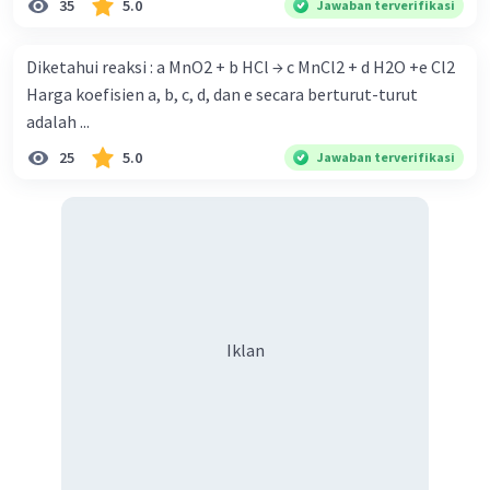
35
5.0
Jawaban terverifikasi
Diketahui reaksi : a MnO2 + b HCl → c MnCl2 + d H2O +e Cl2
Harga koefisien a, b, c, d, dan e secara berturut-turut
adalah ...
25
5.0
Jawaban terverifikasi
Iklan