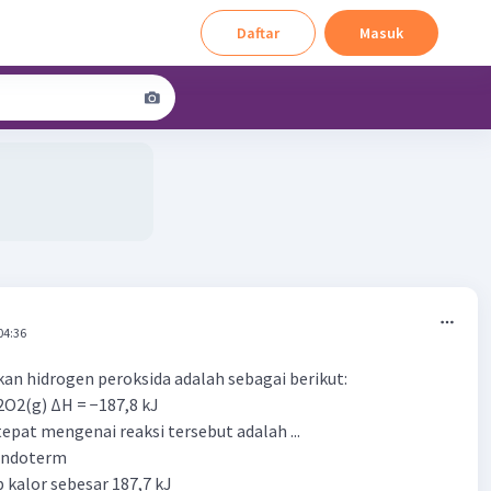
Daftar
Masuk
04:36
n hidrogen peroksida adalah sebagai berikut:
2O2(g) ΔH = −187,8 kJ
epat mengenai reaksi tersebut adalah ...
 endoterm
 kalor sebesar 187,7 kJ