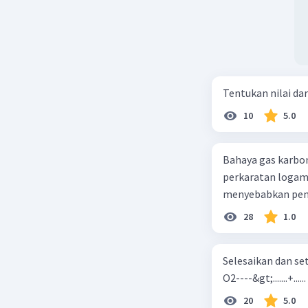
Tentukan nilai dar
10
5.0
Bahaya gas karbon mon
perkaratan logam b. mengurangi kadar CO2 di udara c. merusak lapisan ozon
28
1.0
Selesaikan dan seta
O2----&gt;.......+......
20
5.0