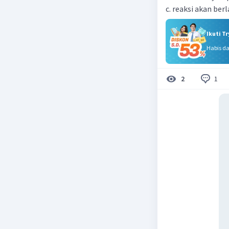
c. reaksi akan ber
Ikuti T
Habis d
1
2