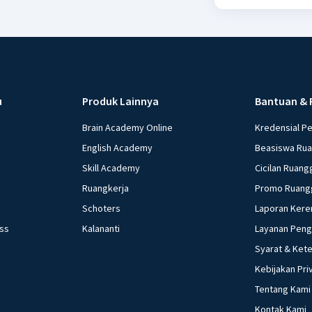
u
Produk Lainnya
Bantuan & 
Brain Academy Online
Kredensial P
English Academy
Beasiswa Ru
Skill Academy
Cicilan Ruang
Ruangkerja
Promo Ruang
Schoters
Laporan Kere
ess
Kalananti
Layanan Pen
Syarat & Ket
Kebijakan Pri
Tentang Kami
Kontak Kami