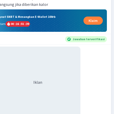
langsung jika diberikan kalor
ryout SNBT & Menangkan E-Wallet 100rb
Klaim
alam
00
:
16
:
55
:
39
Jawaban terverifikasi
Iklan