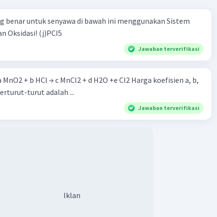
ng benar untuk senyawa di bawah ini menggunakan Sistem
n Oksidasi! (j)PCI5
Jawaban terverifikasi
 a MnO2 + b HCl → c MnCl2 + d H2O +e Cl2 Harga koefisien a, b,
berturut-turut adalah ...
Jawaban terverifikasi
Iklan