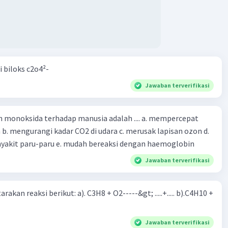
i biloks c2o4²-
Jawaban terverifikasi
oksida terhadap manusia adalah .... a. mempercepat
 d.
menyebabkan penyakit paru-paru e. mudah bereaksi dengan haemoglobin
Jawaban terverifikasi
rakan reaksi berikut: a). C3H8 + O2-----&gt; .....+..... b).C4H10 +
Jawaban terverifikasi