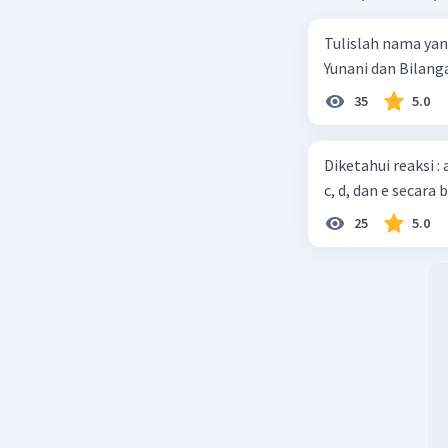
Tulislah nama ya
Yunani dan Bilanga
35
5.0
Diketahui reaksi :
c, d, dan e secara 
25
5.0