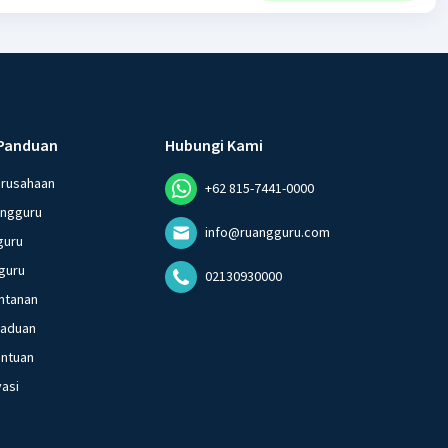
Panduan
Hubungi Kami
erusahaan
+62 815-7441-0000
angguru
info@ruangguru.com
guru
guru
02130930000
ntanan
gaduan
entuan
vasi