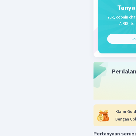
Tanya
Beri R
Yuk, cobain cha
AiRIS, te
Ch
Perdala
Klaim Gold
Dengan Gol
Pertanyaan serup