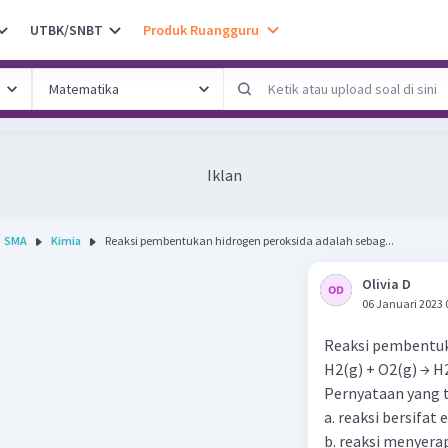
UTBK/SNBT
Produk Ruangguru
Iklan
SMA
Kimia
Reaksi pembentukan hidrogen peroksida adalah sebag...
Olivia D
06 Januari 2023 
Reaksi pembentuka
H2(g) + O2(g) → H
Pernyataan yang t
a. reaksi bersifat
b. reaksi menyerap