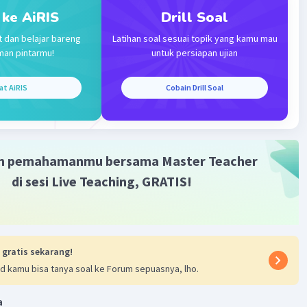
 ke AiRIS
Drill Soal
·
0.0
(
0
)
Balas
ating
t dan belajar bareng
Latihan soal sesuai topik yang kamu mau
man pintarmu!
untuk persiapan ujian
at AiRIS
Cobain Drill Soal
Iklan
m pemahamanmu bersama Master Teacher
di sesi Live Teaching, GRATIS!
 gratis sekarang!
d kamu bisa tanya soal ke Forum sepuasnya, lho.
a