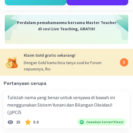
Perdalam pemahamanmu bersama Master Teacher
Iklan
di sesi Live Teaching, GRATIS!
Klaim Gold gratis sekarang!
Dengan Gold kamu bisa tanya soal ke Forum
sepuasnya, lho.
Pertanyaan serupa
Tulislah nama yang benar untuk senyawa di bawah ini
menggunakan Sistem Yunani dan Bilangan Oksidasi!
(j)PCI5
35
5.0
Jawaban terverifikasi