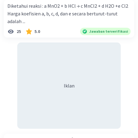
Diketahui reaksi : a MnO2 + b HCl → c MnCl2 + d H2O +e Cl2
Harga koefisien a, b, c, d, dan e secara berturut-turut
adalah ...
25
5.0
Jawaban terverifikasi
Iklan