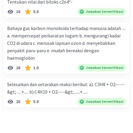
Tentukan nilai dari biloks c2o4²-
10
5.0
Jawaban terverifikasi
Bahaya gas karbon monoksida terhadap manusia adalah ....
a. mempercepat perkaratan logam b. mengurangi kadar
CO2 di udara c. merusak lapisan ozon d. menyebabkan
penyakit paru-paru e. mudah bereaksi dengan
haemoglobin
28
1.0
Jawaban terverifikasi
Selesaikan dan setarakan reaksi berikut: a). C3H8 + O2-----
&gt; .....+..... b).C4H10 + O2----&gt;.......+......
20
5.0
Jawaban terverifikasi