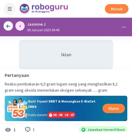
Masuk
Jasmine J
09 Januari 2023 04:46
Iklan
Pertanyaan
Reaksi pembakaran 6,5 gram logam seng yang menghasilkan 8,1
gram seng oksida memerlukan oksigen sebanyak ..... gram
Ikuti Tryout SNBT & Menangkan E-Wallet
100rb
Klaim
Habis dalam
00
:
08
:
18
:
07
1
1
Jawaban terverifikasi