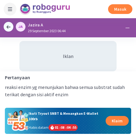
Masuk
Jazira A
29 September 2023 06:44
Iklan
Pertanyaan
reaksi enzim yg menunjukan bahwa semua substrat sudah
terikat dengan sisi aktif enzim
Ikuti Tryout SNBT & Menangkan E-Wallet
100rb
Klaim
Habis dalam
01
:
08
:
04
:
54