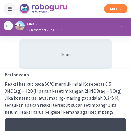
Masuk
Fika F
10 Desember 2023 07:32
Iklan
Pertanyaan
Reaksi berikut pada 50°C memiliki nilai Kc sebesar 0,5
3NO2(g)+H2O(l) panah kesetimbangan 2HNO3(aq)+NO(g).
Jika konsentrasi awal masing-masing gas adalah 0,345 M,
tentukan apakah reaksi tersebut sudah setimbang? Jika
belum, reaksi harus bergeser kemana agar setimbang?