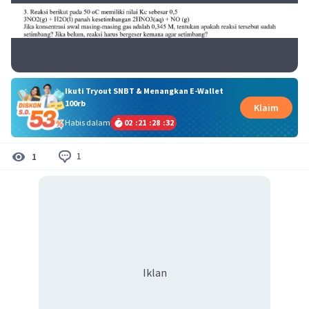
Ikuti Tryout SNBT & Menangkan E-Wallet
100rb
Klaim
Habis dalam
02
:
21
:
28
:
32
1
1
Iklan