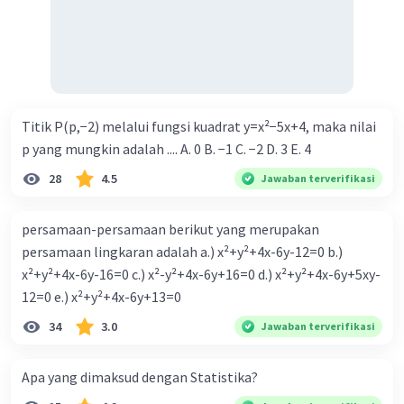
Iklan
Titik P(p,−2) melalui fungsi kuadrat y=x²−5x+4, maka nilai
p yang mungkin adalah .... A. 0 B. −1 C. −2 D. 3 E. 4
28
4.5
Jawaban terverifikasi
persamaan-persamaan berikut yang merupakan
persamaan lingkaran adalah a.) x²+y²+4x-6y-12=0 b.)
x²+y²+4x-6y-16=0 c.) x²-y²+4x-6y+16=0 d.) x²+y²+4x-6y+5xy-
12=0 e.) x²+y²+4x-6y+13=0
34
3.0
Jawaban terverifikasi
Apa yang dimaksud dengan Statistika?