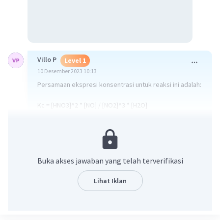
Villo P
Level 1
10 Desember 2023 10:13
Persamaan ekspresi konsentrasi untuk reaksi ini adalah:
Kc = [HNO3]^2 * [NO] / [NO2]^3 * [H2O]
Dalam kasus ini, konsentrasi awal masing-masing gas
adalah 0,345 M. Jadi, kita dapat menggantikan nilai-nilai
ini ke dalam persamaan ekspresi konsentrasi untuk
menentukan apakah reaksi sudah setimbang.
Buka akses jawaban yang telah terverifikasi
Kc = (2 * 0,345)^2 * (0,345) / (0,345^3) * (0,345)
Lihat Iklan
Kc = 0,5
Untuk menentukan apakah reaksi tersebut sudah