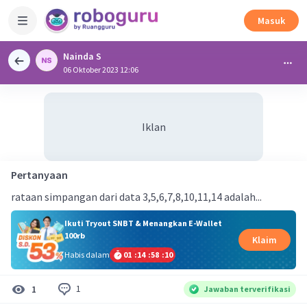
Masuk
Nainda S
06 Oktober 2023 12:06
Iklan
Pertanyaan
rataan simpangan dari data 3,5,6,7,8,10,11,14 adalah...
Ikuti Tryout SNBT & Menangkan E-Wallet
100rb
Klaim
Habis dalam
01
:
14
:
58
:
09
1
1
Jawaban terverifikasi