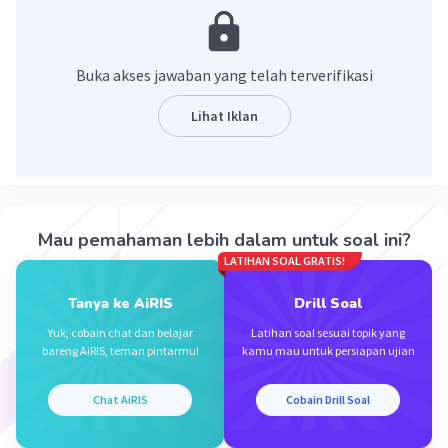
Buka akses jawaban yang telah terverifikasi
Lihat Iklan
·
0.0
(
0
)
Balas
Beri Rating
Mau pemahaman lebih dalam untuk soal ini?
LATIHAN SOAL GRATIS!
Tanya ke AiRIS
Drill Soal
Yuk, cobain chat dan belajar
Latihan soal sesuai topik yang
bareng AiRIS, teman pintarmu!
kamu mau untuk persiapan ujian
Iklan
Chat AiRIS
Cobain Drill Soal