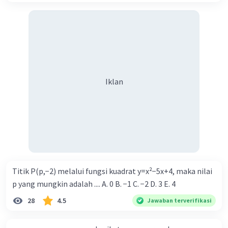
Iklan
Titik P(p,−2) melalui fungsi kuadrat y=x²−5x+4, maka nilai
p yang mungkin adalah .... A. 0 B. −1 C. −2 D. 3 E. 4
28
4.5
Jawaban terverifikasi