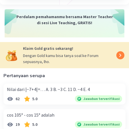
Perdalam pemahamanmu bersama Master Teacher
di sesi Live Teaching, GRATIS!
Klaim Gold gratis sekarang!
Dengan Gold kamu bisa tanya soal ke Forum
sepuasnya, lho.
Pertanyaan serupa
Nilai dari |−7+4|=… A. 3 B. −3 C. 11 D. −4 E. 4
62
5.0
Jawaban terverifikasi
cos 105° - cos 15° adalah
19
5.0
Jawaban terverifikasi