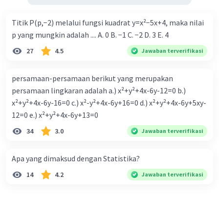
Titik P(p,−2) melalui fungsi kuadrat y=x²−5x+4, maka nilai
p yang mungkin adalah .... A. 0 B. −1 C. −2 D. 3 E. 4
27
4.5
Jawaban terverifikasi
persamaan-persamaan berikut yang merupakan
persamaan lingkaran adalah a.) x²+y²+4x-6y-12=0 b.)
x²+y²+4x-6y-16=0 c.) x²-y²+4x-6y+16=0 d.) x²+y²+4x-6y+5xy-
12=0 e.) x²+y²+4x-6y+13=0
34
3.0
Jawaban terverifikasi
Apa yang dimaksud dengan Statistika?
14
4.2
Jawaban terverifikasi