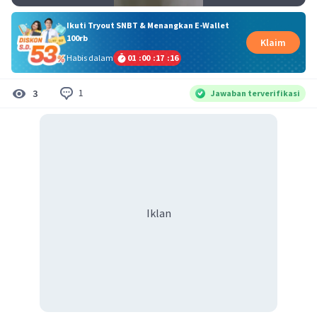
Ikuti Tryout SNBT & Menangkan E-Wallet
100rb
Klaim
Habis dalam
01
:
00
:
17
:
16
1
3
Jawaban terverifikasi
Iklan