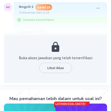
Ningsih S
Level 10
21 November 2023 11:28
Jawaban terverifikasi
Jawaban : e. 35,5
Buka akses jawaban yang telah terverifikasi
Lihat Iklan
·
5.0
(
1
)
Balas
Beri Rating
Mau pemahaman lebih dalam untuk soal ini?
LATIHAN SOAL GRATIS!