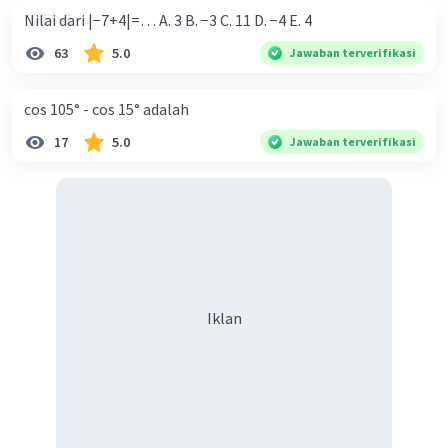
Nilai dari |−7+4|=… A. 3 B. −3 C. 11 D. −4 E. 4
63
5.0
Jawaban terverifikasi
cos 105° - cos 15° adalah
17
5.0
Jawaban terverifikasi
Iklan