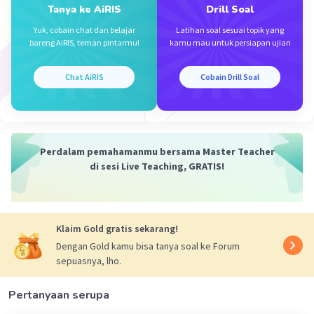
Tanya ke AiRIS
Drill Soal
Yuk, cobain chat dan belajar
Latihan soal sesuai topik yang
Iklan
bareng AiRIS, teman pintarmu!
kamu mau untuk persiapan ujian
Chat AiRIS
Cobain Drill Soal
Perdalam pemahamanmu bersama Master Teacher
di sesi Live Teaching, GRATIS!
Klaim Gold gratis sekarang!
Dengan Gold kamu bisa tanya soal ke Forum
sepuasnya, lho.
Pertanyaan serupa