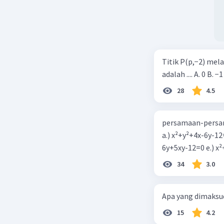
Titik P(p,−2) mel
adalah .... A. 0 B. −1
28
4.5
persamaan-persam
a.) x²+y²+4x-6y-12
6y+5xy-1
34
3.0
Apa yang dimaksud
15
4.2