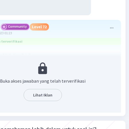
Community
Level 72
023 01:23
terverifikasi
= 10/3√5 x √5/√5
√5/15
3√5
3) = 2/(1 + √3) x (1 - √3)(1 - √3)
Buka akses jawaban yang telah terverifikasi
- √3)/1 - 3
- √3)/ -2
Lihat Iklan
 - √3)
 + √3
·
5.0
(
1
)
Balas
ating