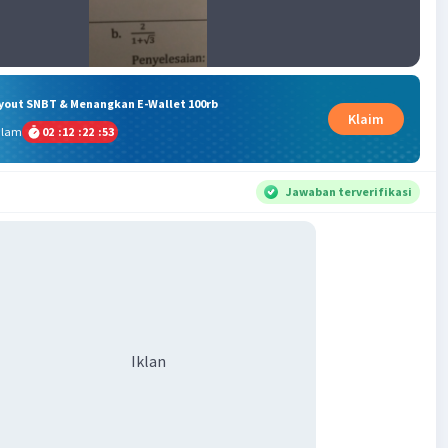
ryout SNBT & Menangkan E-Wallet 100rb
Klaim
alam
02
:
12
:
22
:
52
Jawaban terverifikasi
Iklan