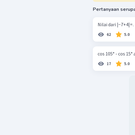
Pertanyaan serup
62
5.0
cos 105° - cos 15°
17
5.0