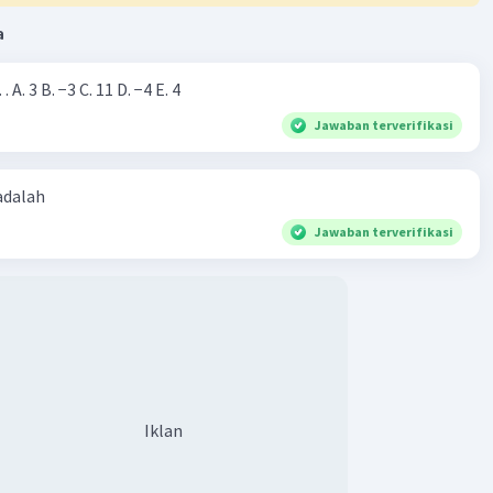
a
Nilai dari |−7+4|=… A. 3 B. −3 C. 11 D. −4 E. 4
Jawaban terverifikasi
 adalah
Jawaban terverifikasi
Iklan