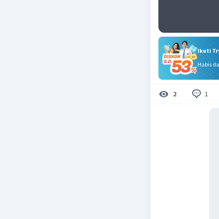
Ikuti T
Habis d
1
2