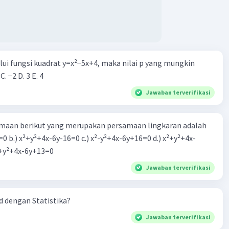
alui fungsi kuadrat y=x²−5x+4, maka nilai p yang mungkin
 C. −2 D. 3 E. 4
Jawaban terverifikasi
aan berikut yang merupakan persamaan lingkaran adalah
=0 b.) x²+y²+4x-6y-16=0 c.) x²-y²+4x-6y+16=0 d.) x²+y²+4x-
2=0 e.) x²+y²+4x-6y+13=0
Jawaban terverifikasi
 dengan Statistika?
Jawaban terverifikasi