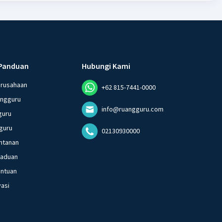
Panduan
Hubungi Kami
erusahaan
+62 815-7441-0000
angguru
info@ruangguru.com
guru
guru
02130930000
ntanan
gaduan
entuan
vasi