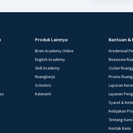
u
Produk Lainnya
Bantuan & 
Brain Academy Online
Kredensial P
English Academy
Beasiswa Ru
Skill Academy
Cicilan Ruang
Ruangkerja
Promo Ruang
Schoters
Laporan Kere
ess
Kalananti
Layanan Pen
Syarat & Ket
Kebijakan Pri
Tentang Kami
Kontak Kami