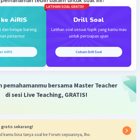
pemahaman lebih dalam untuk soal ini?
LATIHAN SOAL GRATIS!
 ke AiRIS
Drill Soal
t dan belajar bareng
Latihan soal sesuai topik yang kamu mau
man pintarmu!
untuk persiapan ujian
Iklan
at AiRIS
Cobain Drill Soal
m pemahamanmu bersama Master Teacher
di sesi Live Teaching, GRATIS!
 gratis sekarang!
d kamu bisa tanya soal ke Forum sepuasnya, lho.