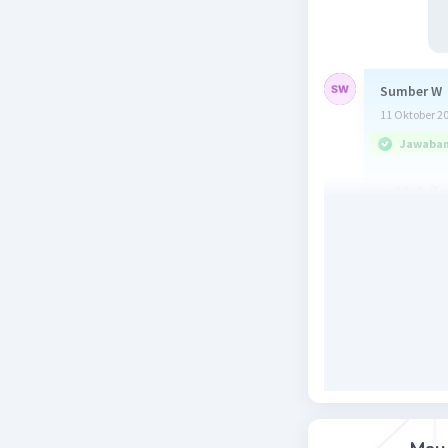
Sumber W
11 Oktober 2
Jawaban 
a. 10/3√5 
= 10
= 2⁄
b. 2/(1 + √
= 2(1 
= 2(1 
= -(1
= -1
Beri R