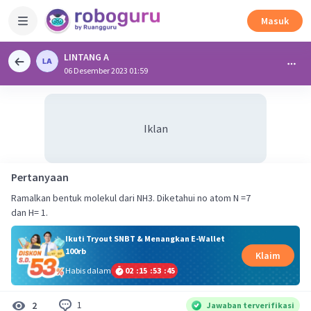
Masuk
LINTANG A
06 Desember 2023 01:59
Iklan
Pertanyaan
Ramalkan bentuk molekul dari NH3. Diketahui no atom N =7
dan H= 1.
Ikuti Tryout SNBT & Menangkan E-Wallet
100rb
Klaim
Habis dalam
02
:
15
:
53
:
45
1
2
Jawaban terverifikasi