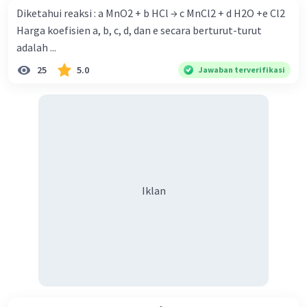
Diketahui reaksi : a MnO2 + b HCl → c MnCl2 + d H2O +e Cl2
Harga koefisien a, b, c, d, dan e secara berturut-turut
adalah ...
25
5.0
Jawaban terverifikasi
Iklan