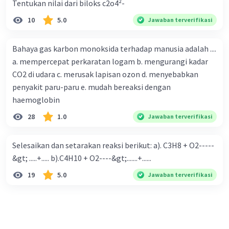
Tentukan nilai dari biloks c2o4²-
10
5.0
Jawaban terverifikasi
Bahaya gas karbon monoksida terhadap manusia adalah ....
a. mempercepat perkaratan logam b. mengurangi kadar
CO2 di udara c. merusak lapisan ozon d. menyebabkan
penyakit paru-paru e. mudah bereaksi dengan
haemoglobin
28
1.0
Jawaban terverifikasi
Selesaikan dan setarakan reaksi berikut: a). C3H8 + O2-----
&gt; .....+..... b).C4H10 + O2----&gt;.......+......
19
5.0
Jawaban terverifikasi