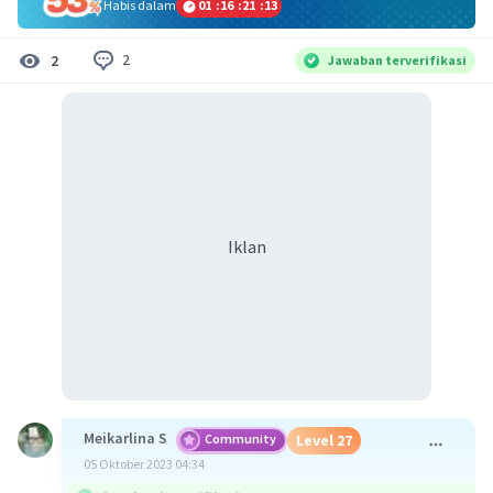
Habis dalam
01
:
16
:
21
:
13
2
2
Jawaban terverifikasi
Iklan
Meikarlina S
Community
Level 27
05 Oktober 2023 04:34