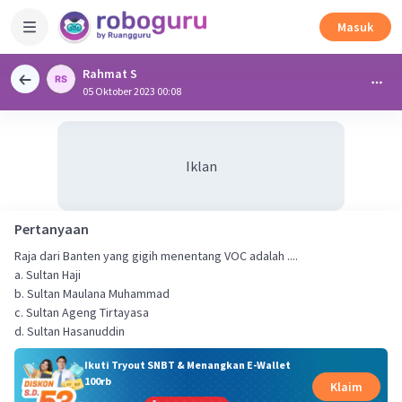
Masuk
Rahmat S
05 Oktober 2023 00:08
Iklan
Pertanyaan
Raja dari Banten yang gigih menentang VOC adalah ....
a. Sultan Haji
b. Sultan Maulana Muhammad
c. Sultan Ageng Tirtayasa
d. Sultan Hasanuddin
Ikuti Tryout SNBT & Menangkan E-Wallet
100rb
Klaim