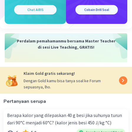
r = jarak antar muatan (m)
q = muatan listrik (C)
Chat AiRIS
Cobain Drill Soal
9
2
F = 9 x 10
x 0,02 x 0,08 / 0,02
9
F = 36 x 10
N
Perdalam pemahamanmu bersama Master Teacher
9
Jadi jawaban yang tepat adalah 36 x 10
N.
di sesi Live Teaching, GRATIS!
·
5.0
(
1
)
Balas
Beri Rating
Klaim Gold gratis sekarang!
Daniel N
Level 73
Dengan Gold kamu bisa tanya soal ke Forum
06 Oktober 2023 13:26
sepuasnya, lho.
36 x 10⁹ = 3.600.000.000.000
Pertanyaan serupa
Iklan
·
0.0
(
0
)
Balas
Beri Rating
Berapa kalor yang dilepaskan 40 g besi jika suhunya turun
dari 90°C menjadi 60°C? (kalor jenis besi 450 J/kg °C)