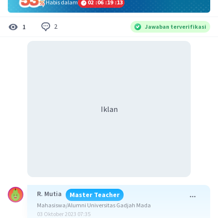
Habis dalam
02
:
06
:
19
:
13
2
1
Jawaban terverifikasi
Iklan
R. Mutia
Master Teacher
Mahasiswa/Alumni Universitas Gadjah Mada
03 Oktober 2023 07:35