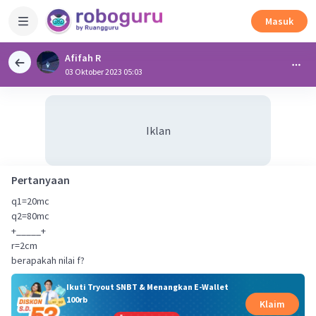
Masuk
Afifah R
03 Oktober 2023 05:03
Iklan
Pertanyaan
q1=20mc
q2=80mc
+_____+
r=2cm
berapakah nilai f?
Ikuti Tryout SNBT & Menangkan E-Wallet
100rb
Klaim