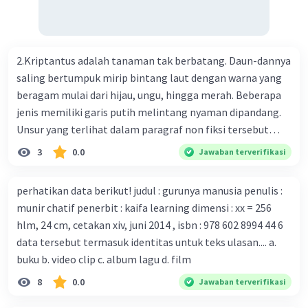
Perkembangan terbaru adalah mereka menciptakan peta
genetik virus. 4) Ilmuwan dari Australia, Kanada, hingga
Prancis ikut menciptakan berbagai jenis inokulasi
bersama sejumlah perusahaan biotek dan vaksin.
2.Kriptantus adalah tanaman tak berbatang. Daun-dannya
Beberapa waktu lalu, Kepala Laboratorium Identifikasi
saling bertumpuk mirip bintang laut dengan warna yang
Virus dari Institut Peter Doherty untuk Infeksi dan
beragam mulai dari hijau, ungu, hingga merah. Beberapa
kekebalan, Melbourne, Julian Druce, menyatakan mereka
jenis memiliki garis putih melintang nyaman dipandang.
mengembangkan virus Corona versi laboratorium dari
Unsur yang terlihat dalam paragraf non fiksi tersebut
tubuh pasien yang terinfeksi untuk uji coba. Tanggapan
adalah... A. cara menyajikan isi buku B. bahasa yang
3
0.0
Jawaban terverifikasi
yang sesuai dengan berita tersebut adalah ... A.
digunakan C. tokoh dan penokohan D. penyajian alur cerita
Pemerintah Australia telah tanggap menghadapi
perhatikan data berikut! judul : gurunya manusia penulis :
serangan virus Corona dengan menemukan vaksin virus
munir chatif penerbit : kaifa learning dimensi : xx = 256
tersebut. B. Para ilmuan perlu segera mempelajari virus
hlm, 24 cm, cetakan xiv, juni 2014 , isbn : 978 602 8994 44 6
corona yang menjadi masalah besar bagi kesehatan dunia
data tersebut termasuk identitas untuk teks ulasan.... a.
karena persebarannya sangat cepat. C. Masyarakat perlu
buku b. video clip c. album lagu d. film
mawas diri dan menjaga kesehatan dalam menghadapi
serangan virus corona yang mulai menyebar di Indonesia,
8
0.0
Jawaban terverifikasi
D. Virus corona menjadi masalah besar bagi kesehatan