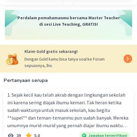
7. Bengkulu
8. Sumatera Selatan
9. Bangka Belitung
Perdalam pemahamanmu bersama Master Teacher
10. Lampung
di sesi Live Teaching, GRATIS!
·
0.0
(
0
)
Balas
Beri Rating
Klaim Gold gratis sekarang!
Dengan Gold kamu bisa tanya soal ke Forum
sepuasnya, lho.
Pertanyaan serupa
1. Sejak kecil kau telah akrab dengan lingkungan sekolah
ini karena sering diajak ibumu kemari. Tak heran ketika
sudah waktunya untuk masuk sekolah, kau begitu
**supel** dan teman-temanmu pun sudah banyak. Mereka
umumnya murid-murid yang pernah diajar ibumu waktu
kelas satu. Sedangkan aku? Aku waktu itu baru saja pindah
39
5.0
Jawaban terverifikasi