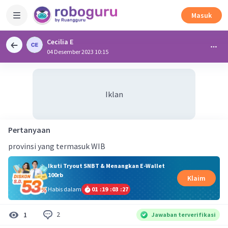
Masuk
Cecilia E
04 Desember 2023 10:15
Iklan
Pertanyaan
provinsi yang termasuk WIB
Ikuti Tryout SNBT & Menangkan E-Wallet
100rb
Klaim
Habis dalam
01
:
19
:
03
:
27
2
1
Jawaban terverifikasi