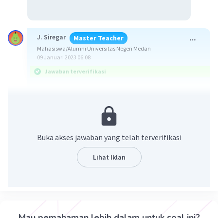
J. Siregar
Master Teacher
Mahasiswa/Alumni Universitas Negeri Medan
09 Januari 2023 06:08
Jawaban terverifikasi
Jawaban yang benar adalah D.
Proses pembuatan gas amonia yaitu proses
Haber-Bosch merupakan reaksi eksotermik
Buka akses jawaban yang telah terverifikasi
karena disertai pelepasan panas.
Ada beberapa langkah yang dapat dilakukan agar
Lihat Iklan
produksi amonia (NH3) secara maksimla yaitu:
- Menurunkan suhu agar kesetimbangan
bergeser ke kanan.
- Mengurangi konsentrasi reaktan seperti
konsentrasi gas H2.
Mau pemahaman lebih dalam untuk soal ini?