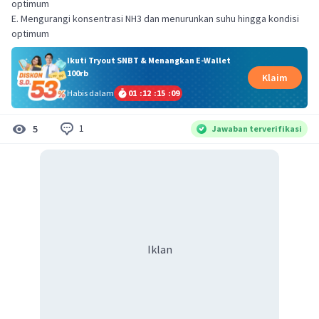
optimum
E. Mengurangi konsentrasi NH3 dan menurunkan suhu hingga kondisi
optimum
Ikuti Tryout SNBT & Menangkan E-Wallet
100rb
Klaim
Habis dalam
01
:
12
:
15
:
08
1
5
Jawaban terverifikasi
Iklan