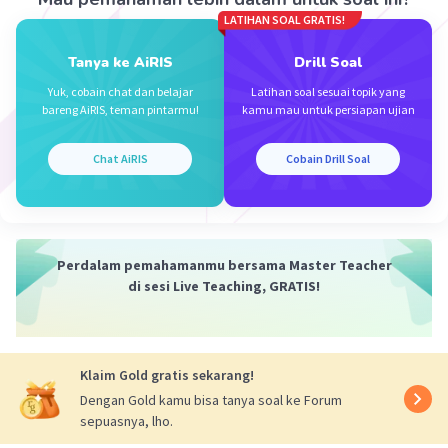
LATIHAN SOAL GRATIS!
Jadi, perlakuan yang tepat adalah mengurangi
konsentrasi H2 dan menurunkan suhu hingga
Tanya ke AiRIS
Drill Soal
kondisi optimum.
Yuk, cobain chat dan belajar
Latihan soal sesuai topik yang
bareng AiRIS, teman pintarmu!
kamu mau untuk persiapan ujian
·
5.0
(
1
)
Balas
Beri Rating
Chat AiRIS
Cobain Drill Soal
Perdalam pemahamanmu bersama Master Teacher
di sesi Live Teaching, GRATIS!
Iklan
Klaim Gold gratis sekarang!
Dengan Gold kamu bisa tanya soal ke Forum
sepuasnya, lho.