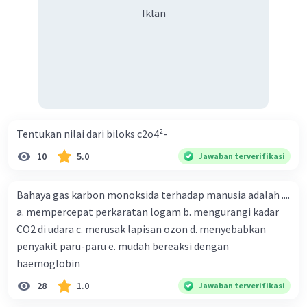
Iklan
Tentukan nilai dari biloks c2o4²-
10
5.0
Jawaban terverifikasi
Bahaya gas karbon monoksida terhadap manusia adalah ....
a. mempercepat perkaratan logam b. mengurangi kadar
CO2 di udara c. merusak lapisan ozon d. menyebabkan
penyakit paru-paru e. mudah bereaksi dengan
haemoglobin
28
1.0
Jawaban terverifikasi