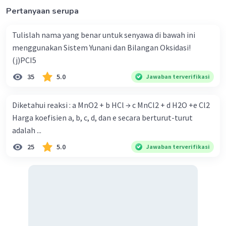
Pertanyaan serupa
Tulislah nama yang benar untuk senyawa di bawah ini
menggunakan Sistem Yunani dan Bilangan Oksidasi!
(j)PCI5
35
5.0
Jawaban terverifikasi
Diketahui reaksi : a MnO2 + b HCl → c MnCl2 + d H2O +e Cl2
Harga koefisien a, b, c, d, dan e secara berturut-turut
adalah ...
25
5.0
Jawaban terverifikasi